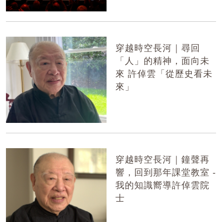
穿越時空長河｜尋回
「人」的精神，面向未
來 許倬雲「從歷史看未
來」
穿越時空長河｜鐘聲再
響，回到那年課堂教室 -
我的知識嚮導許倬雲院
士