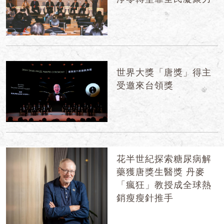
世界大獎「唐獎」得主
受邀來台領獎
花半世紀探索糖尿病解
藥獲唐獎生醫獎 丹麥
「瘋狂」教授成全球熱
銷瘦瘦針推手