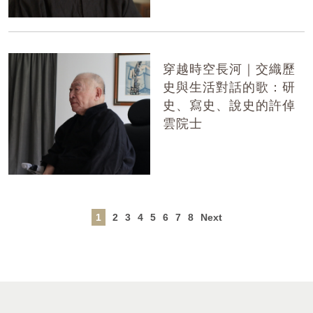
穿越時空長河｜交織歷
史與生活對話的歌：研
史、寫史、說史的許倬
雲院士
1
2
3
4
5
6
7
8
Next