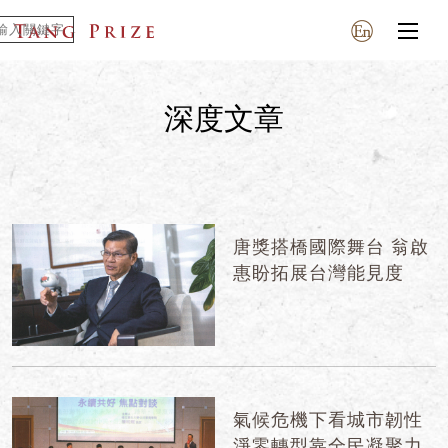
深度文章
唐獎搭橋國際舞台 翁啟
惠盼拓展台灣能見度
氣候危機下看城市韌性
淨零轉型靠全民凝聚力