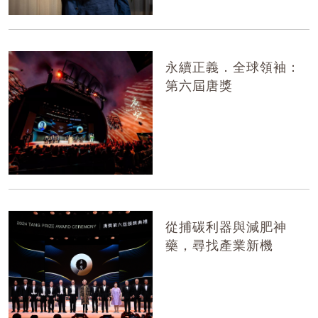
永續正義．全球領袖：
第六屆唐獎
從捕碳利器與減肥神
藥，尋找產業新機