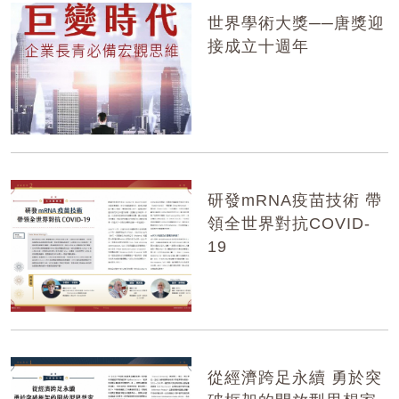
世界學術大獎──唐獎迎
接成立十週年
研發mRNA疫苗技術 帶
領全世界對抗COVID-
19
從經濟跨足永續 勇於突