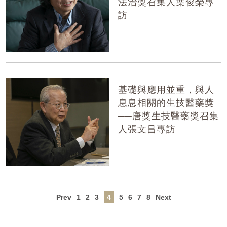
法治獎召集人葉俊榮專
訪
基礎與應用並重，與人
息息相關的生技醫藥獎
──唐獎生技醫藥獎召集
人張文昌專訪
Prev
1
2
3
4
5
6
7
8
Next