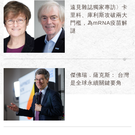
遠見雜誌獨家專訪〉卡
里科、庫利斯攻破兩大
門檻，為mRNA疫苗解
謎
傑佛瑞．薩克斯： 台灣
是全球永續關鍵要角