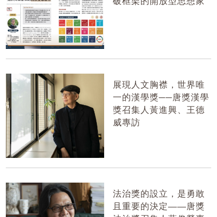
破框架的開放型思想家
展現人文胸襟，世界唯
一的漢學獎──唐獎漢學
獎召集人黃進興、王德
威專訪
法治獎的設立，是勇敢
且重要的決定——唐獎