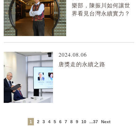
樂部，陳振川如何讓世
界看見台灣永續實力？
2024.08.06
唐獎走的永續之路
1
2
3
4
5
6
7
8
9
10
...37
Next