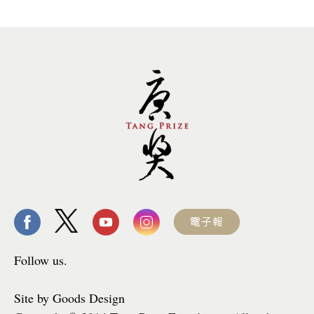
Follow us.
Site by Goods Design