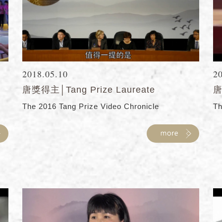
2018.05.10
2
y
唐獎得主│Tang Prize Laureate
唐
The 2016 Tang Prize Video Chronicle
Th