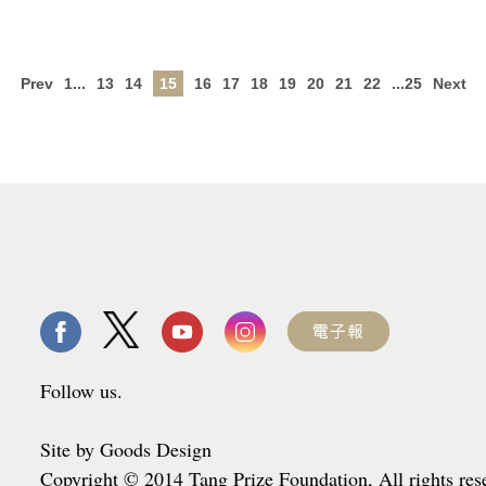
Prev
1...
13
14
15
16
17
18
19
20
21
22
...25
Next
Follow us.
Site by Goods Design
Copyright © 2014 Tang Prize Foundation, All rights re