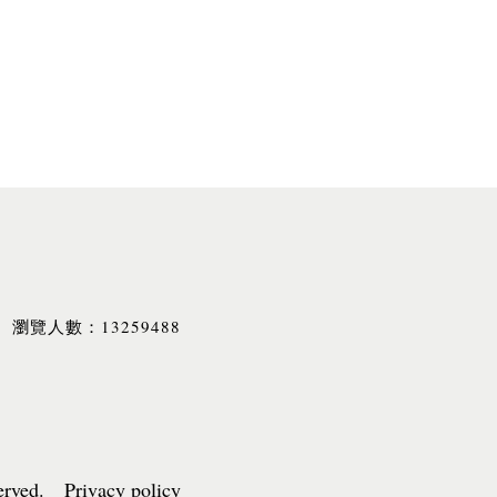
13259488
瀏覽人數：
served. Privacy policy