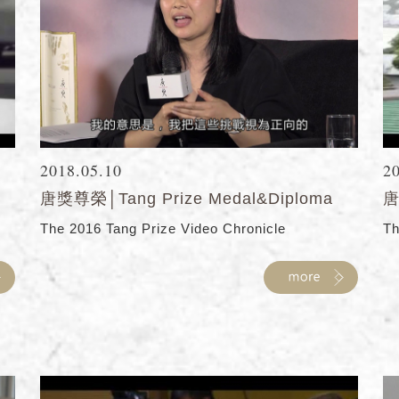
2018.05.10
2
唐獎尊榮│Tang Prize Medal&Diploma
唐
The 2016 Tang Prize Video Chronicle
Th