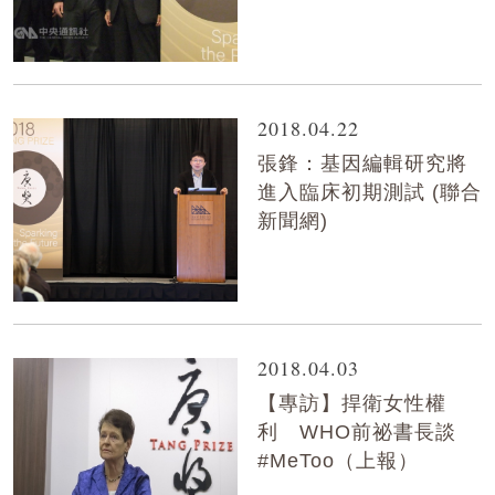
2018.04.22
張鋒：基因編輯研究將
進入臨床初期測試 (聯合
新聞網)
2018.04.03
【專訪】捍衛女性權
利 WHO前祕書長談
#MeToo（上報）