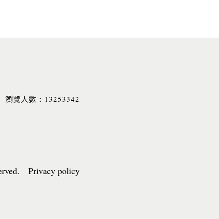
13253342
瀏覽人數：
served. Privacy policy