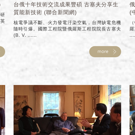
)
台俄十年技術交流成果豐碩 古塞夫分享生
質能新技術 (聯合新聞網)
(
學研
余英
核電爭議不斷、火力發電汙染空氣，台灣缺電危機
（
隨時引爆。國際工程院暨俄羅斯工程院院長古塞夫
羅
(B. V. ......
...