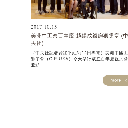
2017.10.15
美洲中工會百年慶 趙錫成錢煦獲獎章 (
央社)
（中央社記者黃兆平紐約14日專電）美洲中國
師學會（CIE-USA）今天舉行成立百年慶祝大
並頒 ......