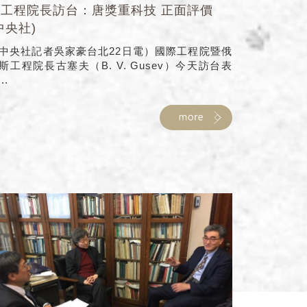
俄工程院長訪台：唐獎重科技 正面評價
中央社)
中央社記者吳家豪台北22日電）國際工程院暨俄
斯工程院長古塞夫（B. V. Gusev）今天訪台表
...