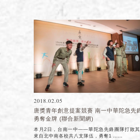
2018.02.05
唐獎青年創意提案競賽 南一中華陀急先
勇奪金牌 (聯合新聞網)
本月2日，台南一中——華陀急先鋒團隊打敗
來自北中南各校共八支隊伍，勇奪1 ......