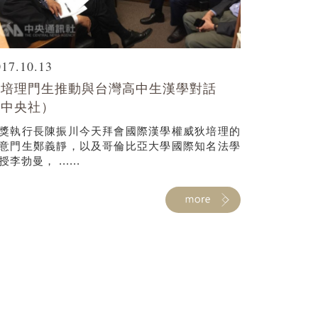
017.10.13
狄培理門生推動與台灣高中生漢學對話
（中央社）
獎執行長陳振川今天拜會國際漢學權威狄培理的
意門生鄭義靜，以及哥倫比亞大學國際知名法學
授李勃曼， ......