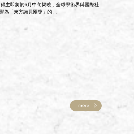
唐獎得主即將於6月中旬揭曉，全球學術界與國際社
為「東方諾貝爾獎」的 ...