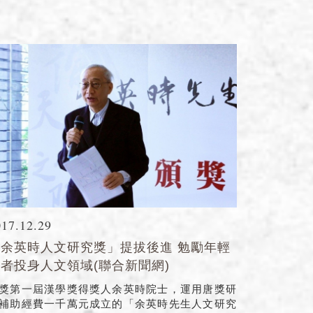
017.12.29
「余英時人文研究獎」提拔後進 勉勵年輕
者投身人文領域(聯合新聞網)
獎第一屆漢學獎得獎人余英時院士，運用唐獎研
補助經費一千萬元成立的「余英時先生人文研究