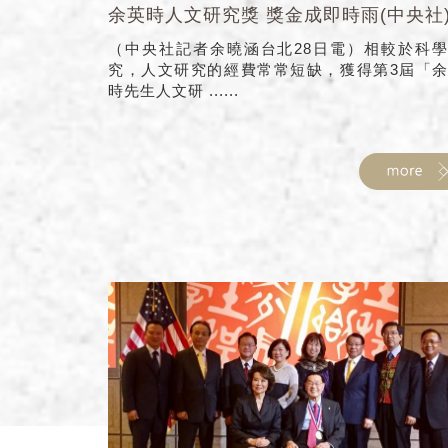
余英時人文研究獎 獎金成即時雨(中央社
（中央社記者余曉涵台北28日電）相較於科
究，人文研究的經費常常短缺，獲得第3屆「
時先生人文研 ......