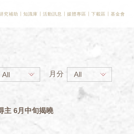
研究補助
知識庫
活動訊息
媒體專區
下載區
基金會
月分
得主 6月中旬揭曉