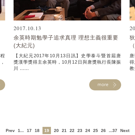
2017.10.13
2
中
余英時期勉學子追求真理 理想主義很重要
(大紀元)
工程
【大紀元2017年10月13日訊】史學泰斗暨首屆唐
唐
會，
獎漢學獎得主余英時，10月12日與唐獎執行長陳振
得
川 ......
教
Prev
1...
17
18
19
20
21
22
23
24
25
26
...37
Next