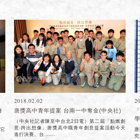
2018.02.02
2
鋒
唐獎高中青年提案 台南一中奪金(中央社)
學
（中央社記者陳至中台北2日電）第二屆「點燃創
意‧跨出想像」唐獎高中職青年創意提案活動今天
其它
唐
進行決賽。台 ......
究