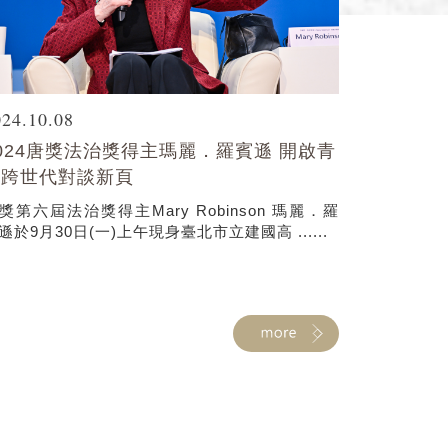
024.10.08
024唐獎法治獎得主瑪麗．羅賓遜 開啟青
年跨世代對談新頁
獎第六屆法治獎得主Mary Robinson 瑪麗．羅
遜於9月30日(一)上午現身臺北市立建國高 ......