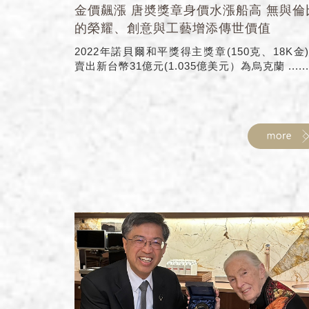
金價飆漲 唐奬獎章身價水漲船高 無與倫
的榮耀、創意與工藝增添傳世價值
2022年諾貝爾和平獎得主獎章(150克、18K金
賣出新台幣31億元(1.035億美元）為烏克蘭 ......