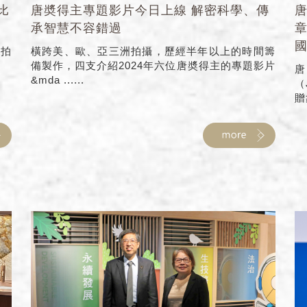
比
唐奬得主專題影片今日上線 解密科學、傳
承智慧不容錯過
)拍
橫跨美、歐、亞三洲拍攝，歷經半年以上的時間籌
備製作，四支介紹2024年六位唐奬得主的專題影片
唐
&mda ......
（
贈象