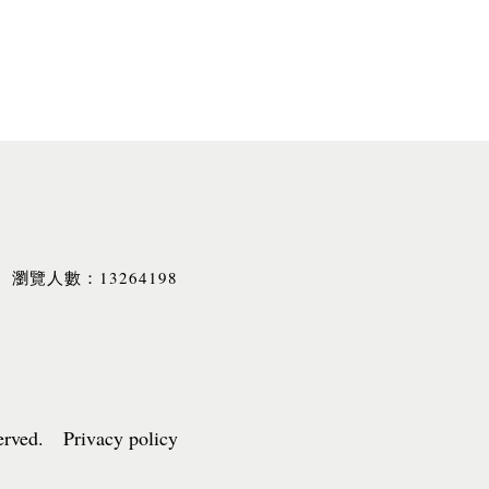
13264198
瀏覽人數：
served. Privacy policy