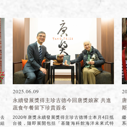
2025.06.09
2
永續發展獎得主珍古德今回唐獎娘家 共進
唐
蔬食午餐留下珍貴簽名
過去
2020年唐獎永續發展獎得主珍古德博士本月4日抵
繼
家組
台後，隨即展開包括「基隆海科館海洋未來式特
系