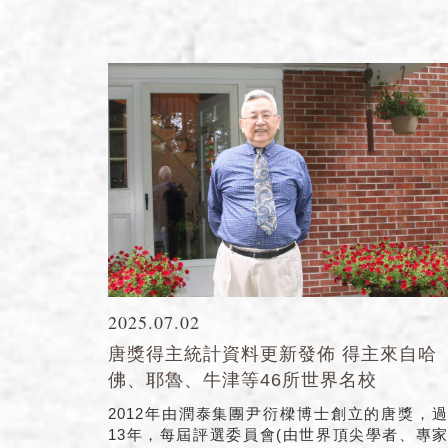
2025.07.02
唐獎得主統計資料更新發佈 得主來自哈
佛、耶魯、牛津等46所世界名校
2012年由潤泰集團尹衍樑博士創立的唐獎，
13年，每屆評選委員會(由世界頂尖學者、專