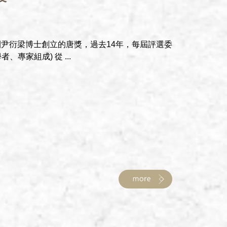
集團尹衍梁博士創立的唐獎，過去14年，每屆評選委
、專家組成) 從 ...