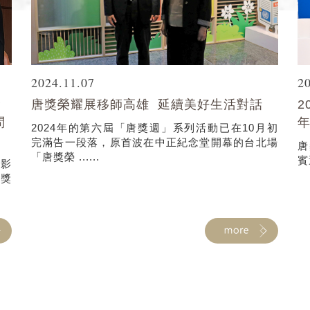
2024.11.07
2
金
唐獎榮耀展移師高雄 延續美好生活對話
2
問
2024年的第六屆「唐獎週」系列活動已在10月初
完滿告一段落，原首波在中正紀念堂開幕的台北場
唐
「唐獎榮 ......
賓
題影
唐獎