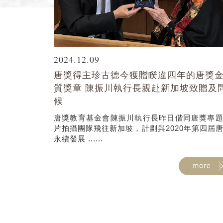
2024.12.09
唐獎得主珍古德今獲贈睽違四年的唐獎
質獎章 陳振川執行長親赴新加坡致贈及
候
唐獎教育基金會陳振川執行長昨日偕同唐獎專
片拍攝團隊飛往新加坡，計劃與2020年第四屆
永續發展 ......