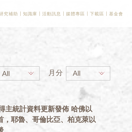
研究補助
知識庫
活動訊息
媒體專區
下載區
基金會
月分
獎得主統計資料更新發佈 哈佛以
榜首，耶魯、哥倫比亞、柏克萊以
後