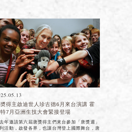
025.05.13
奬得主啟迪世人珍古德6月來台演講 霍
斯特7月亞洲生技大會緊接登場
去年邀請第六屆唐獎得主們來台參加「唐獎週」
列活動，啟發各界，也讓台灣登上國際舞台，唐