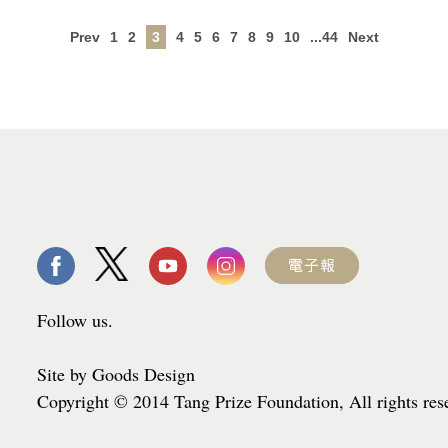
Prev
1
2
3
4
5
6
7
8
9
10
...44
Next
Follow us.
Site by Goods Design
Copyright © 2014 Tang Prize Foundation, All rights re