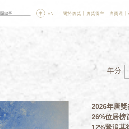
關於唐獎
唐獎得主
唐獎週
中
EN
年分
2026年唐
26%位居
12%緊追其