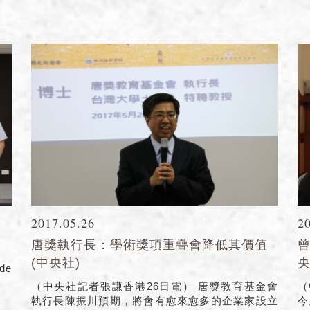
2017.05.26
2
唐獎執行長：學術獎項重疊會降低其價值
曾
(中央社)
央
de
（中央社記者張謙香港26日電） 唐獎教育基金會
（
執行長陳振川預期，將會有愈來愈多的企業家設立
今