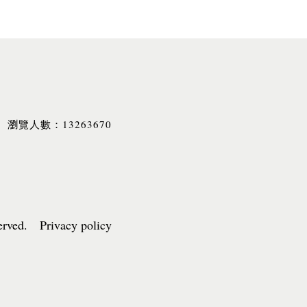
13263670
瀏覽人數：
served. Privacy policy