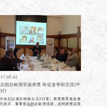
017.05.02
志朗赴歐洲宣揚唐獎 盼促進學術交流(中
社)
中央社記者許秩維台北2日電）唐獎教育基金會
天表示，董事曾志朗赴歐洲演講，說明唐獎設置