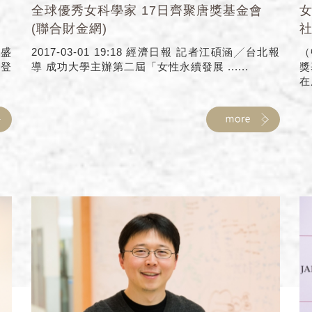
全球優秀女科學家 17日齊聚唐獎基金會
女
(聯合財金網)
社
醫盛
2017-03-01 19:18 經濟日報 記者江碩涵╱台北報
（
會登
導 成功大學主辦第二屆「女性永續發展 ......
獎
在