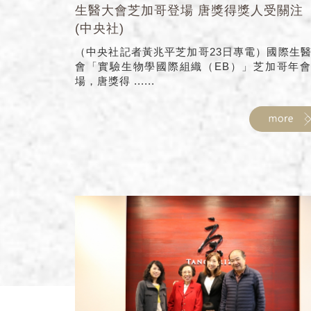
生醫大會芝加哥登場 唐獎得獎人受關注
(中央社)
（中央社記者黃兆平芝加哥23日專電）國際生
會「實驗生物學國際組織（EB）」芝加哥年
場，唐獎得 ......