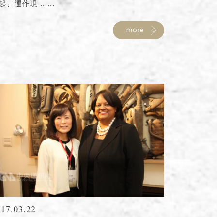
起、運作現 ......
017.03.22