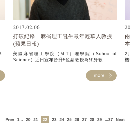
2017.02.06
2
打破紀錄 麻省理工誕生最年輕華人教授
兩
(蘋果日報)
本
報導
美國麻省理工學院（MIT）理學院（School of
2
Science）近日宣布晉升5位副教授為終身教 ......
機
Prev
1...
20
21
22
23
24
25
26
27
28
29
...37
Next