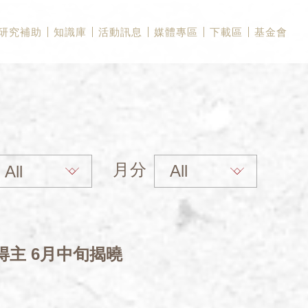
研究補助
知識庫
活動訊息
媒體專區
下載區
基金會
月分
得主 6月中旬揭曉