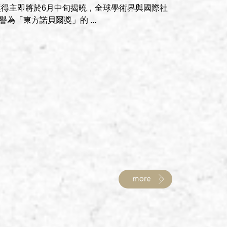
唐獎得主即將於6月中旬揭曉，全球學術界與國際社
為「東方諾貝爾獎」的 ...