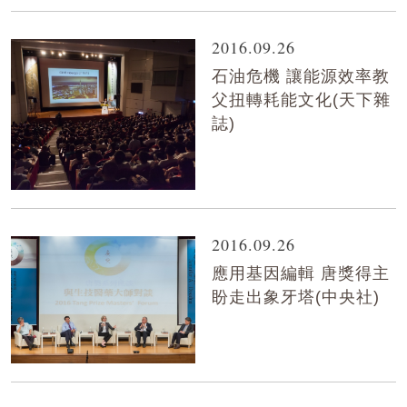
2016.09.26
石油危機 讓能源效率教
父扭轉耗能文化(天下雜
誌)
2016.09.26
應用基因編輯 唐獎得主
盼走出象牙塔(中央社)