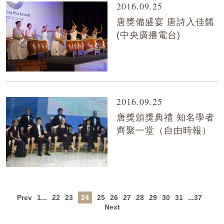
2016.09.25
唐獎備盛宴 唐詩入佳餚
(中央廣播電台)
2016.09.25
唐獎頒獎典禮 知名學者
齊聚一堂（自由時報）
Prev
1...
22
23
24
25
26
27
28
29
30
31
...37
Next