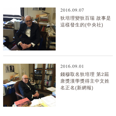
2016.09.07
狄培理變狄百瑞 故事是
這樣發生的(中央社)
2016.09.01
錢穆取名狄培理 第2屆
唐獎漢學獎得主中文姓
名正名(新網報)