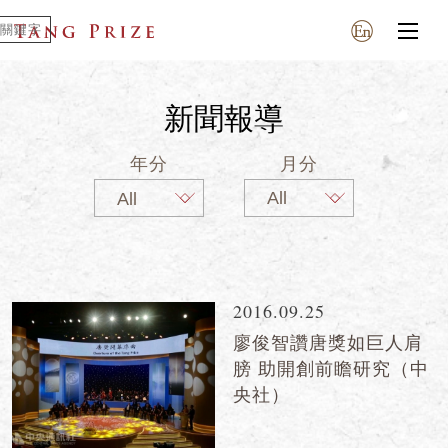
新聞報導
年分
月分
2016.09.25
廖俊智讚唐獎如巨人肩
膀 助開創前瞻研究（中
央社）