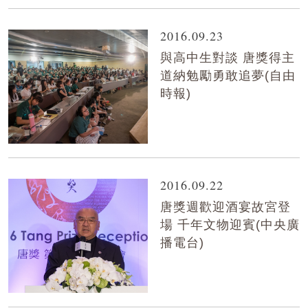
2016.09.23
與高中生對談 唐獎得主
道納勉勵勇敢追夢(自由
時報)
2016.09.22
唐獎週歡迎酒宴故宮登
場 千年文物迎賓(中央廣
播電台)