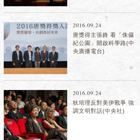
2016.09.24
唐獎得主張鋒 看「侏儸
紀公園」開啟科學路(中
央廣播電台)
2016.09.24
狄培理反對美伊戰爭 強
調文明對話(中央社)