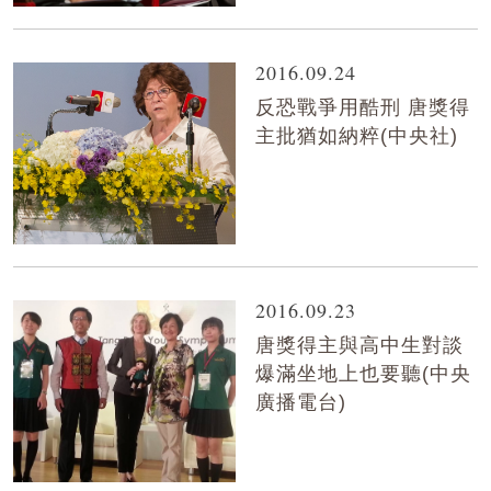
2016.09.24
反恐戰爭用酷刑 唐獎得
主批猶如納粹(中央社)
2016.09.23
唐獎得主與高中生對談
爆滿坐地上也要聽(中央
廣播電台)