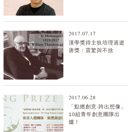
2017.07.17
漢學獎得主狄培理過逝
唐獎：震驚與不捨
2017.06.28
「點燃創意‧跨出想像」
10組青年創意團隊出
爐！