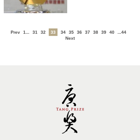
Prev
1...
31
32
33
34
35
36
37
38
39
40
...44
Next