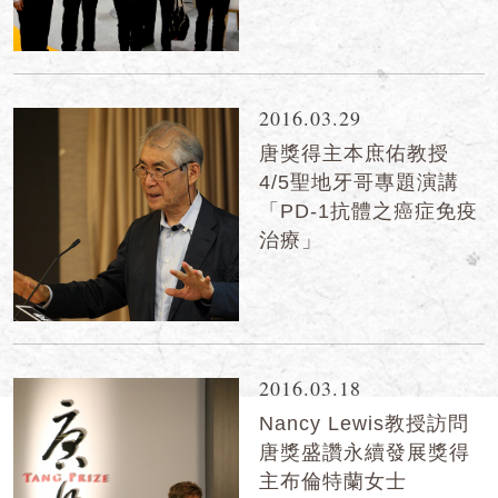
2016.03.29
唐獎得主本庶佑教授
4/5聖地牙哥專題演講
「PD-1抗體之癌症免疫
治療」
2016.03.18
Nancy Lewis教授訪問
唐獎盛讚永續發展獎得
主布倫特蘭女士