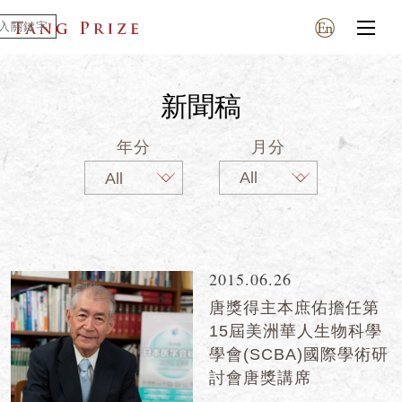
新聞稿
年分
月分
2015.06.26
唐獎得主本庶佑擔任第
15屆美洲華人生物科學
學會(SCBA)國際學術研
討會唐獎講席