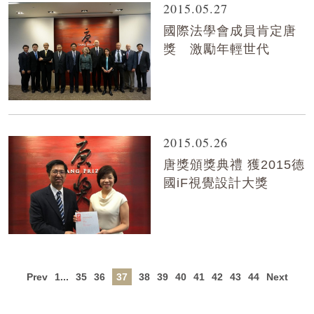
2015.05.27
國際法學會成員肯定唐
獎 激勵年輕世代
2015.05.26
唐獎頒獎典禮 獲2015德
國iF視覺設計大獎
Prev
1...
35
36
37
38
39
40
41
42
43
44
Next