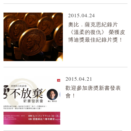
2015.04.24
奧比．薩克思紀錄片
《溫柔的復仇》 榮獲皮
博迪獎最佳紀錄片獎！
2015.04.21
歡迎參加唐奬新書發表
會！