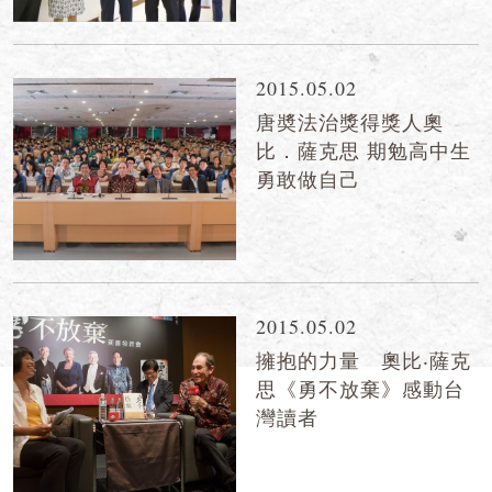
2015.05.02
唐奬法治獎得獎人奧
比．薩克思 期勉高中生
勇敢做自己
2015.05.02
擁抱的力量 奧比‧薩克
思《勇不放棄》感動台
灣讀者