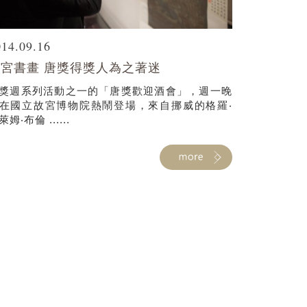
014.09.16
宮書畫 唐獎得獎人為之著迷
獎週系列活動之一的「唐獎歡迎酒會」，週一晚
在國立故宮博物院熱鬧登場，來自挪威的格羅‧
萊姆‧布倫 ......