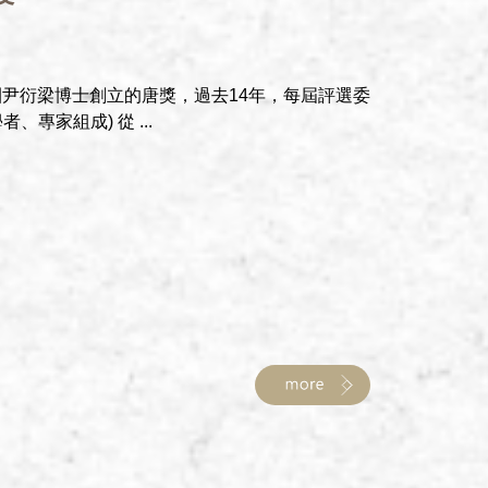
集團尹衍梁博士創立的唐獎，過去14年，每屆評選委
、專家組成) 從 ...