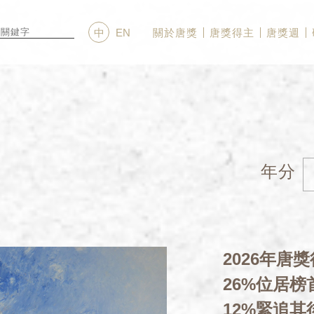
關於唐獎
唐獎得主
唐獎週
中
EN
年分
2026年唐
26%位居
12%緊追其