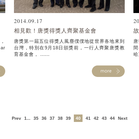
2014.09.17
2
相見歡！唐獎得獎人齊聚基金會
故
行，
唐獎第一屆五位得獎人風塵僕僕地從世界各地來到
唐
ar
台灣，特別在9月18日頒獎前，一行人齊聚唐獎教
間
育基金會， ......
哈
Prev
1...
35
36
37
38
39
40
41
42
43
44
Next