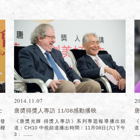
2014.11.07
2
士
唐奬得獎人專訪 11/08感動播映
唐
頒發
《唐獎光輝 得獎人專訪》系列專題報導播出頻
《
衍樑
道：CH10 中視頻道播出時間：11月08日(六)下午
道
3： ......
...