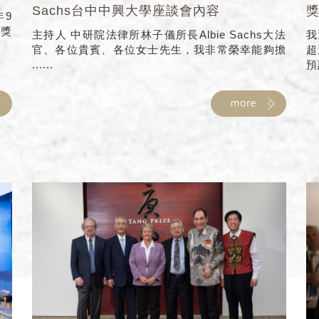
Sachs台中中興大學座談會內容
年9
展獎
主持人 中研院法律所林子儀所長Albie Sachs大法
我
官、各位貴賓、各位女士先生，我非常榮幸能夠擔
超
......
預設