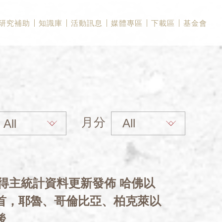
研究補助
知識庫
活動訊息
媒體專區
下載區
基金會
月分
獎得主統計資料更新發佈 哈佛以
榜首，耶魯、哥倫比亞、柏克萊以
後