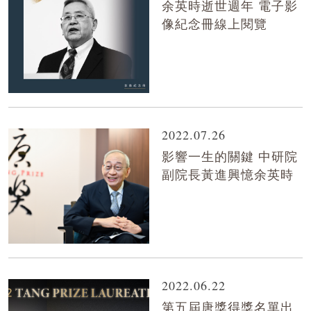
余英時逝世週年 電子影
像紀念冊線上閱覽
2022.07.26
影響一生的關鍵 中研院
副院長黃進興憶余英時
2022.06.22
第五屆唐獎得獎名單出