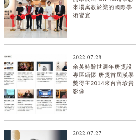
來場寓教於樂的國際學
術饗宴
2022.07.28
余英時辭世週年唐獎設
專區緬懷 唐獎首屆漢學
獎得主2014來台留珍貴
影像
2022.07.27