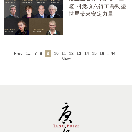
爐 四獎項六得主為動盪
世局帶來安定力量
Prev
1...
7
8
9
10
11
12
13
14
15
16
...44
Next