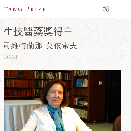
生技醫藥獎得主
司維特蘭那·莫依索夫
2024