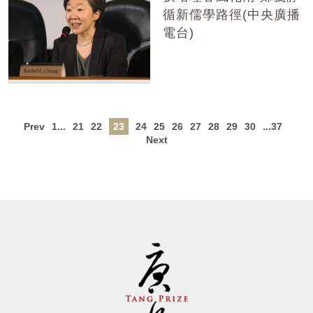
循新儒學路徑(中央廣播
電台)
Prev
1...
21
22
23
24
25
26
27
28
29
30
...37
Next