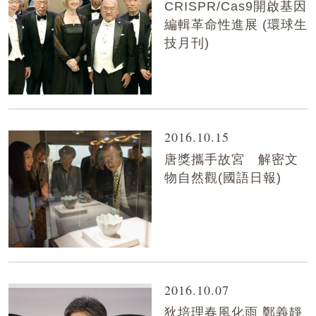
CRISPR/Cas9開啟基因
編輯革命性進展 (環球生
技月刊)
2016.10.15
唐獎攜手故宮 解密文
物自然觀(國語日報)
2016.10.07
狄培理春風化雨 鄭義靜