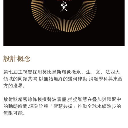
設計概念
第七屆主視覺採用莫比烏斯環象徵永、生、文、法四大
領域的同頻共鳴,以無始無終的幾何律動,消融學科與東西
方的邊界。
放射狀精密線條模擬聲波震盪,捕捉智慧在疊加與匯聚中
的動態瞬間,深刻詮釋「智慧共振」推動全球永續進步的
無限可能。