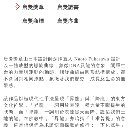
唐獎獎章
唐獎證書
唐獎商標
唐獎序曲
唐獎獎章由日本設計師深澤直人 Naoto Fukasawa 設計，
以一體成型的螺旋曲線，象徵DNA及龍的意象，闡釋生
命的力量與運動的動態。螺旋曲線由圓形結構構成，卻
不會回到相同原點，象徵著我們歷史、成長及生命的無
限感。
該作品以極現代性手法呈現「昇龍」與「降龍」的東方
文化哲學，「昇龍」一詞用於表達一種力量不斷提生的
狀態，而「降龍」一詞用於表達從天而降、護佑我們土
地的龍。在佛教中，「昇龍」亦暗指「上求菩提」的意
義，這是僧侶們為求證悟而採取的修行；「下化眾生」