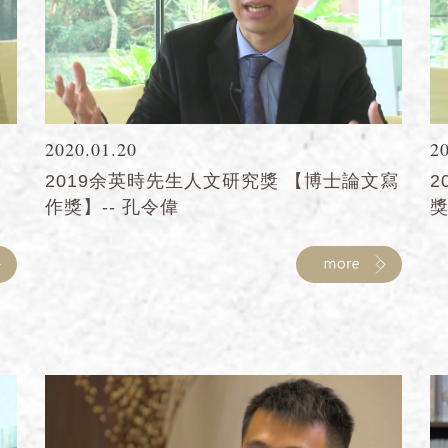
2020.01.20
2
2019余英時先生人文研究獎 【博士論文寫
2
作獎】-- 孔令偉
獎