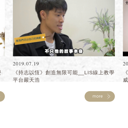
2019.07.19
2
螢
《持志以恆》創造無限可能__LIS線上教學
平台嚴天浩