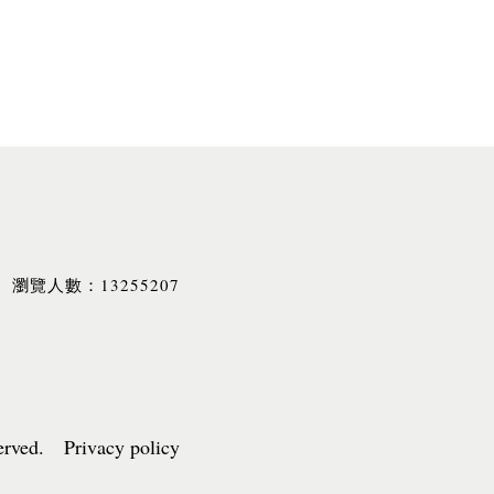
13255207
瀏覽人數：
served. Privacy policy