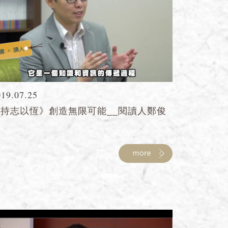
019.07.25
《持志以恆》創造無限可能__閱讀人鄭俊
德