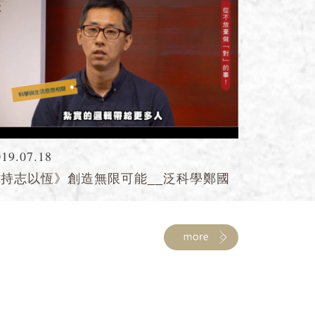
019.07.18
《持志以恆》創造無限可能__泛科學鄭國
威