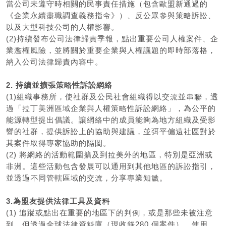
當公司未遵守時相關的民事責任措施（包含歐盟新通過的
《企業永續盡職調查義務指令》）、反公眾參與策略訴訟、
以及大型科技公司的人權影響。
(2)持續發布公司法律歸責季報，點出重要公司人權案件、企
業濫權風險，並將關於重要企業與人權議題的即時部落格，
納入公司法律歸責內容中。
2. 持續並擴張策略性訴訟網絡
(1)組織事務所，使社群及公民社會組織得以交流並串聯，透
過「拉丁美洲區域企業與人權策略性訴訟網絡」，為公平的
能源轉型提出倡議。讓網絡中的成員能夠為地方組織及受影
響的社群，提供訴訟上的協助與建議，並弭平偏遠社區對於
其案件取得專家協助的隔閡。
(2) 將網絡的活動範圍擴及到拉美外的地區，特別是亞洲或
非洲。這些活動包含發展可以通用到其他地區的訴訟指引，
並透過不同管轄區域的交流，分享專業知識。
3.為盟友提供法律工具及資料
(1) 追蹤或點出在重要的地區下的判例，或是那些未被注意
到，但透過全球法律資料庫（現收錄280 個案件），使用