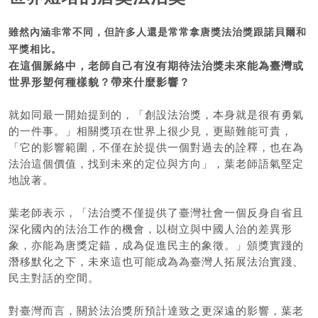
雖然內涵非常不同，但許多人還是常常拿唐獎法治獎跟諾貝爾和
平獎相比。
在這個脈絡中，老師自己有沒有期待法治獎未來能為臺灣或
世界形塑何種樣貌？帶來什麼影響？
就如同最一開始提到的，「創設法治獎，本身就是很有勇氣
的一件事。」相關獎項在世界上很少見，更顯難能可貴，
「它的影響範圍，不僅在於提供一個對過去的詮釋，也在為
法治這個價值，找到未來的定位與方向」，葉老師語氣堅定
地說著。
葉老師表示，「法治獎不僅提供了臺灣社會一個反身自省且
深化國內的法治工作的機會，以樹立與中國人治的差異形
象，亦能為唐獎定錨，成為促進民主的象徵。」頒獎實踐的
潛移默化之下，未來這也可能成為為臺灣人拓展法治實踐、
民主對話的空間。
對臺灣而言，關於法治獎所預計達致之更深遠的影響，葉老