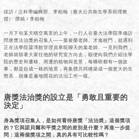
採訪 / 泛科學編輯部、李柏翰（臺大公共衛生學系助理教
授） 撰稿 / 李柏翰
一月下旬某天晴空萬里的上午，一行人在臺大法學院準備訪
問唐獎法治獎的召集人——葉俊榮老師。才進校門，就遇到
正在法學院霖澤館管理員寒暄聊天的葉老師。一見到我們，
老師就領著大家往他的研究室方向去，順便向我們介紹法學
院的歷史和遷移、周遭的植物與造景，每棵樹都有一個故
事，都是自成一格的地景，再集體共同構築成一個更大的生
態系，就像是遍地開花的法治工作一樣。
唐獎法治獎的設立是「勇敢且重要的
決定」
身為獎項召集人，是如何看待唐獎「法治奬」這個獎項
的？它與諾貝爾和平獎之間的差別是什麼？
再進一步提
問：這兩個獎項之間，真的具有可比較性嗎？