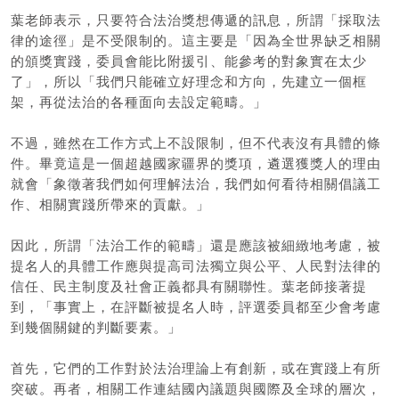
葉老師表示，只要符合法治獎想傳遞的訊息，所謂「採取法
律的途徑」是不受限制的。這主要是「因為全世界缺乏相關
的頒獎實踐，委員會能比附援引、能參考的對象實在太少
了」，所以「我們只能確立好理念和方向，先建立一個框
架，再從法治的各種面向去設定範疇。」
不過，雖然在工作方式上不設限制，但不代表沒有具體的條
件。畢竟這是一個超越國家疆界的獎項，遴選獲獎人的理由
就會「象徵著我們如何理解法治，我們如何看待相關倡議工
作、相關實踐所帶來的貢獻。」
因此，所謂「法治工作的範疇」還是應該被細緻地考慮，被
提名人的具體工作應與提高司法獨立與公平、人民對法律的
信任、民主制度及社會正義都具有關聯性。葉老師接著提
到，「事實上，在評斷被提名人時，評選委員都至少會考慮
到幾個關鍵的判斷要素。」
首先，它們的工作對於法治理論上有創新，或在實踐上有所
突破。再者，相關工作連結國內議題與國際及全球的層次，