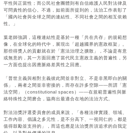
平性與正當性；而公民社會團體則有自信維護人民對法律及
可問責性的信心。不過，如前面所提到的，法治工作表彰了
「國內社會與全球之間的連結性、不同社會之間的相互依賴
性。」
葉老師強調，這種連結性是基於一種「共在共存」的規範想
像，在全球化的時代中，展現出「超越國界的憲政框架」。
那些得獎人的貢獻就在於「憲法治理之擴散」，不論是有意
或無意的，其一方面回應了當代民主憲政主義的普遍性，另
一方面也提出因應脈絡差異性之回應。
「普世主義與相對主義彼此間並非對立、不是非黑即白的關
係」，兩者之間並非密接的，而存在許多空隙——所謂「憲
法空間」（constitutional spaces）——在規範普遍性與脈
絡特殊性之間磨合，協商出最適合在地的法治方式。
對法治獎評選委員會的成員來說，「各種法律實踐、領域、
工作內容、倡議之多元性，是不分高下、一視同仁的，都是
值得鼓勵並支持的」，而這也應是法治獎所須追求的自我定
位，以及對外傳遞的訊息。