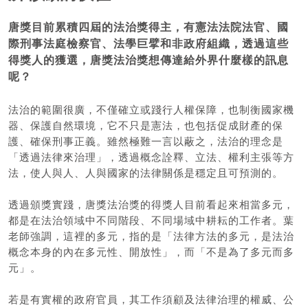
唐獎目前累積四屆的法治獎得主，有憲法法院法官、國
際刑事法庭檢察官、法學巨擘和非政府組織，透過這些
得獎人的獲選，唐獎法治獎想傳達給外界什麼樣的訊息
呢？
法治的範圍很廣，不僅確立或踐行人權保障，也制衡國家機
器、保護自然環境，它不只是憲法，也包括促成財產的保
護、確保刑事正義。雖然極難一言以蔽之，法治的理念是
「透過法律來治理」，透過概念詮釋、立法、權利主張等方
法，使人與人、人與國家的法律關係是穩定且可預測的。
透過頒獎實踐，唐獎法治獎的得獎人目前看起來相當多元，
都是在法治領域中不同階段、不同場域中耕耘的工作者。葉
老師強調，這裡的多元，指的是「法律方法的多元，是法治
概念本身的內在多元性、開放性」，而「不是為了多元而多
元」。
若是有實權的政府官員，其工作須顧及法律治理的權威、公