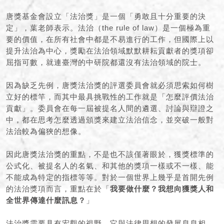
唐獎基金會設立「法治獎」是一個「勇敢且十分重要的決
定」，葉老師表示。法治（the rule of law）是一個極為重
要的價值，在所有社會中都是不易進行的工作，但國際上以
提升法治為中心，獎勵在法治領域默默耕耘貢獻者的獎項卻
屈指可數，就連臺灣的中研院都還沒有法治領域的院士。
因為缺乏先例，唐獎法治獎的評選委員會就必須思索如何樹
立好的標竿，而其中最具挑戰性的工作就是「怎麼評價法治
貢獻」。委員會在每一屆被提名人間的遴選、討論與辯證之
中，都在思考怎麼透過頒獎來建立法治信念，並突破一般對
法治較為偏狹的想像。
因此唐獎法治獎的重點，不是也不該僅著眼於，獲獎標準的
公式化、被提名人的名氣、和其他的獎項一樣或不一樣、能
不能成為特定的指標等等。對於一個世界上幾乎是首開先例
的法治獎項而言，重點在於「
我要做什麼？我想向獲獎人和
全世界傳達什麼訊息？
」
法治獎需要具有宏觀的視野，它與法律思想的發展息息相