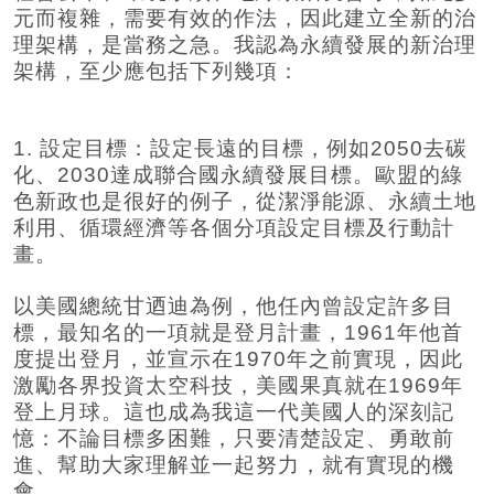
元而複雜，需要有效的作法，因此建立全新的治
理架構，是當務之急。我認為永續發展的新治理
架構，至少應包括下列幾項：
1. 設定目標：設定長遠的目標，例如2050去碳
化、2030達成聯合國永續發展目標。歐盟的綠
色新政也是很好的例子，從潔淨能源、永續土地
利用、循環經濟等各個分項設定目標及行動計
畫。
以美國總統甘迺迪為例，他任內曾設定許多目
標，最知名的一項就是登月計畫，1961年他首
度提出登月，並宣示在1970年之前實現，因此
激勵各界投資太空科技，美國果真就在1969年
登上月球。這也成為我這一代美國人的深刻記
憶：不論目標多困難，只要清楚設定、勇敢前
進、幫助大家理解並一起努力，就有實現的機
會。