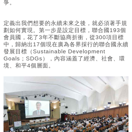
爭。
定義出我們想要的永續未來之後，就必須著手規
劃如何實現。第一步是設定目標，聯合國193個
會員國，花了3年不斷協商折衝，從300項目標
中，歸納出17個現在廣為各界採行的聯合國永續
發展目標（Sustainable Development
Goals；SDGs），內容涵蓋了經濟、社會、環
境、和平4個層面。