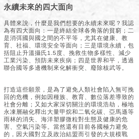
永續未來的四大面向
具體來說，什麼是我們想要的永續未來呢？我認
為有四大面向：一是終結全球各角落的貧窮；二
是消弭國與國之間的不平等，尤其在健康、教
育、社福、環境安全等面向；三是環境永續，包
括阻止升溫攝氏1.5度、挽救生物多樣性、減少
工業污染、預防未來疾病；四是世界和平，透過
聯合國等多邊機制來化解衝突、廢除核武等。
打造這些願景，是為了避免人類社會陷入無可挽
回的危機，例如因種族、教育、數位落差導致的
社會分離；又如大家深切關注的環境浩劫，極地
永凍層融化釋出大量甲烷和二氧化碳、亞馬遜等
雨林的消失、海洋塑膠微粒對生態及健康的危
害、空氣污染等。當然還有目前各國極力避免
的，因大國對立及政治結盟而引發的大規模戰