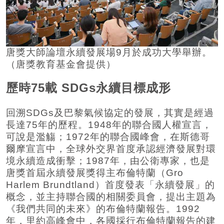
唐獎大師論壇永續發展場9月於成功大學舉辦。
（唐獎教育基金會提供）
歷時75載 SDGs永續目標成形
回溯SDGs及巴黎氣候協定的發展，其實是經過
長達75年的歷程。1948年的聯合國人權宣言，
可說是濫觴；1972年的聯合國峰會，在斯德哥
爾摩宣言中，全球外交界首度承認經濟發展對環
境永續造成衝擊；1987年，由公衛專家，也是
唐獎首屆永續發展獎得主布倫特蘭（Gro
Harlem Brundtland）首度發表「永續發展」的
概念，並主持聯合國的相關委員會，提出主題為
《我們共同的未來》的布倫特蘭報告。1992
年，里約高峰會中，各國採行布倫特蘭報告的建