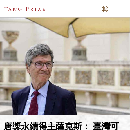
唐獎永續得主薩克斯： 臺灣可