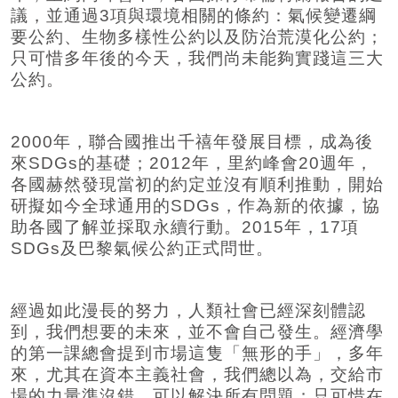
議，並通過3項與環境相關的條約：氣候變遷綱
要公約、生物多樣性公約以及防治荒漠化公約；
只可惜多年後的今天，我們尚未能夠實踐這三大
公約。
2000年，聯合國推出千禧年發展目標，成為後
來SDGs的基礎；2012年，里約峰會20週年，
各國赫然發現當初的約定並沒有順利推動，開始
研擬如今全球通用的SDGs，作為新的依據，協
助各國了解並採取永續行動。2015年，17項
SDGs及巴黎氣候公約正式問世。
經過如此漫長的努力，人類社會已經深刻體認
到，我們想要的未來，並不會自己發生。經濟學
的第一課總會提到市場這隻「無形的手」，多年
來，尤其在資本主義社會，我們總以為，交給市
場的力量準沒錯，可以解決所有問題；只可惜在