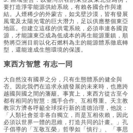
要打造淨零能源供給系統，有賴各國合作與連
結。人煙稀少的外蒙古，如戈壁沙漠，皆有發展
風電及太陽光電的巨大潛力，足以供應整個東亞
地區。但建立這樣的供電系統，必須串連各國資
源，才能讓東亞成為低成本的再生能源重鎮，順
勢將亞洲目前以化石燃料為主的能源體系徹底轉
型，還能達成生態環境的保護。
東西方智慧 有志一同
大自然沒有國界之分，只有生態體系的健全與
否。因此我們在追求永續發展的未來時，也應跨
越國與國之間的藩籬。事實上，東西方從古至今
都有相同的智慧：攜手合作、互相尊重。天主教
教宗方濟各呼籲全球採行新的道德治理，他說：
「人類社會並非各自獨立，而是互相依賴，因此
必須以世界一體的思維，打造共同的計畫。」孔
子倡導的「互敬互榮」哲學如「慎行」、「事思