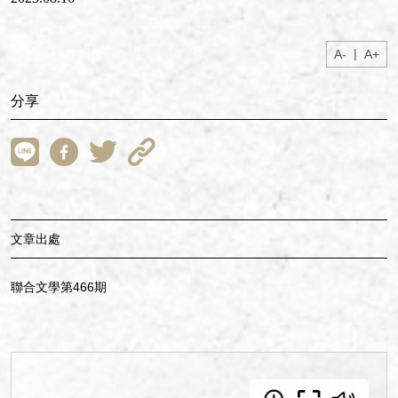
|
A-
A+
分享
文章出處
聯合文學第466期