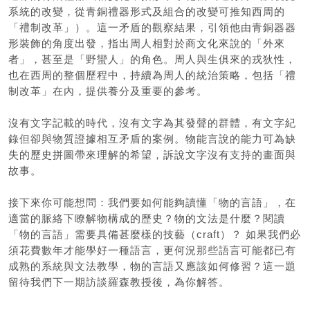
系統的改變，從青銅禮器形式及組合的改變可推知西周的
「禮制改革」）。這一矛盾的觀察結果，引領他由青銅器器
形裝飾的角度出發，指出周人相對於商文化來說的「外來
者」，甚至是「野蠻人」的角色。周人與生俱來的戎狄性，
也在西周的整個歷程中，持續為周人的統治策略，包括「禮
制改革」在內，提供養分及重要的參考。
沒有文字記載的時代，沒有文字為其發聲的群體，有文字紀
錄但卻與物質證據相互矛盾的案例。物能言說的能力可為缺
失的歷史拼圖帶來理解的希望，訴說文字沒有支持的畫面與
故事。
接下來你可能想問：我們要如何能夠讀懂「物的言語」，在
適當的脈絡下瞭解物構成的歷史？物的文法是什麼？閱讀
「物的言語」需要具備甚麼樣的技藝（craft）？ 如果我們必
須花費數年才能學好一種語言，更何況那些語言可能都已有
成熟的系統與文法教學，物的言語又應該如何修習？這一題
留待我們下一期訪談羅森教授後，為你解答。