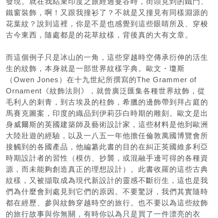
發現。就在我結束印度之旅經過曼谷時，街頭見到的鐵門、
鐵窗裝飾，啊！又跟我撞衫了？不就是又撞見有同樣淵源的
花葉紋？說到這裡，你是不是也感覺到這些眼睛所及、穿梭
古今東西，隨處都是的花草紋樣，背後真的大有文章。
而這個例子只是冰山的一角，這些穿越時空傳承衍伸的活生
生的紋飾，本身就是一部世界紋樣字典。歐文・瓊斯
（Owen Jones）在十九世紀所撰寫的The Grammer of
Ornament《紋飾法則》，就曾廣泛匯集各種世界紋飾，從
毛利人的刺青，到古埃及的柱飾，希臘的邊飾帶到拜占庭的
馬賽克圖案，印度的織品到伊莉莎白時期的雕刻。歐文是出
身威爾斯的英國建築師及藝術設計家，這些材料是他到歐洲
大陸壯遊的經驗，以及一八五一年他擔任倫敦萬國博覽會所
接觸到的各國產品，他編纂此書的目的在糾正英國維多利亞
時期設計者的習性（模仿、抄襲，或混融手邊可得的各種資
源，而未能夠創造真正的理想設計）。此書收羅的這些古典
紋樣，又被擷取成為現代新設計的靈感不斷衍生，這也是我
們為什麼會到處見到它們的原因。不要驚訝，我們其實隨時
都在經歷、參與紋飾穿越時空的旅行。也不要以為這些紋飾
的旅行故事與你無關，有時你以為只是買了一件漂亮的衣