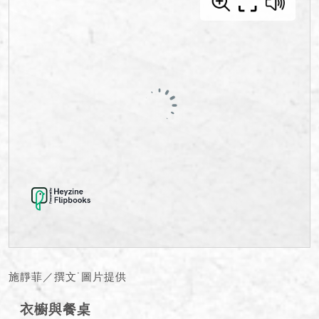
施靜菲／撰文˙圖片提供
衣櫥與餐桌