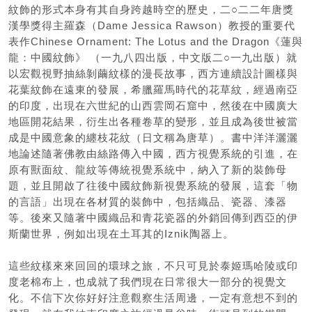
紋飾的形式本身有其自身跨越時空的歷史，二○二二年唐獎
漢學獎得主羅森（Dame Jessica Rawson）教授的重要代
表作Chinese Ornament: The Lotus and the Dragon《蓮與
龍：中國紋飾》 （一九八四出版，中文版二○一九出版）就
以宏觀視野抽絲剝繭紋樣的漫長故事，西方連續設計圖樣與
花葉紋飾在遠東的發展，希臘羅馬時代的花草紋，經過南亞
的印度，出現在六世紀的山西雲岡石窟中，然後在中國廣大
地區開花結果，衍生出各種卷草的變形，並且成為後世被當
成是中國意象的纏枝花紋（日文稱為唐草）。書中洋洋灑灑
地論述隨著佛教由絲路傳入中國，西方視覺系統的引進，在
原有獸面紋、龍紋等傳統視覺系統中，納入了新的裝飾母
題，並且開啟了往後中國紋飾新視覺系統的發展，這套「物
的言語」出現在各材質的裝飾中，包括織品、瓷器、漆器
等。後來又隨著中國織品和青花瓷器的外銷回傳到西亞的伊
斯蘭世界，例如出現在土耳其的Iznik陶器上。
這些紋樣來來回回的環球之旅，不只可見於泰姬瑪哈陵或印
度老棉布上，也成就了我們現在日常很大一部分的視覺文
化。不信下次你好好注意觀察生活周邊，一定有意想不到的