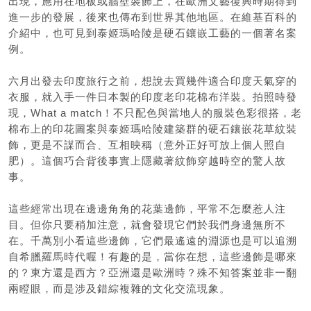
出現，應用在地板或牆壁裝飾上，在歐洲文藝復興時期得到
進一步的發展，後來也傳布到世界其他地區。在維基百科的
介紹中，也可見到泰姬瑪哈陵是硬石鑲嵌工藝的一個著名案
例。
六月出發去印度旅行之前，想說去買幾件適合印度天氣穿的
衣服，就入手一件日本製的印度老印花棉布洋裝。拍照時發
現，What a match！不只配色與當地人的服裝色彩很搭，老
棉布上的印花圖案與泰姬瑪哈陵建築群的硬石鑲嵌花草紋裝
飾，更是不謀而合、互相映稱（意外正好可放上個人照自
肥）。這個巧合背後事實上隱藏著紋飾穿越時空的驚人故
事。
這些經常出現在邊邊角角的花葉邊飾，平常不怎麼惹人注
目。但你只要稍加注意，就會發現它們於我們身邊無所不
在。千萬別小看這些邊飾，它們最遙遠的淵源也是可以追溯
自希臘羅馬時代喔！有趣的是，當你在想，這些邊飾是哪來
的？東方還是西方？亞洲還是歐洲時？殊不知答案並非一翻
兩瞪眼，而是涉及錯綜複雜的文化交流現象。