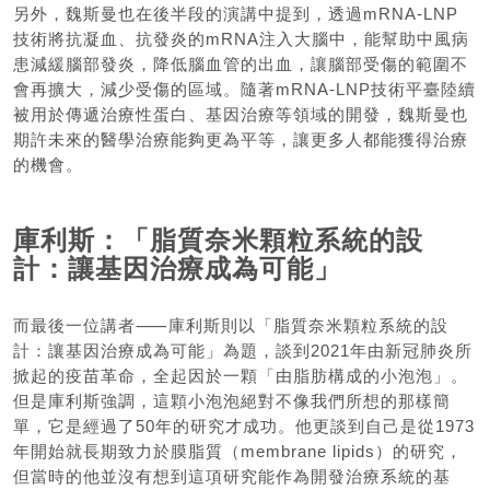
另外，魏斯曼也在後半段的演講中提到，透過mRNA-LNP
技術將抗凝血、抗發炎的mRNA注入大腦中，能幫助中風病
患減緩腦部發炎，降低腦血管的出血，讓腦部受傷的範圍不
會再擴大，減少受傷的區域。隨著mRNA-LNP技術平臺陸續
被用於傳遞治療性蛋白、基因治療等領域的開發，魏斯曼也
期許未來的醫學治療能夠更為平等，讓更多人都能獲得治療
的機會。
庫利斯：「脂質奈米顆粒系統的設
計：讓基因治療成為可能」
而最後一位講者⸺庫利斯則以「脂質奈米顆粒系統的設
計：讓基因治療成為可能」為題，談到2021年由新冠肺炎所
掀起的疫苗革命，全起因於一顆「由脂肪構成的小泡泡」。
但是庫利斯強調，這顆小泡泡絕對不像我們所想的那樣簡
單，它是經過了50年的研究才成功。他更談到自己是從1973
年開始就長期致力於膜脂質（membrane lipids）的研究，
但當時的他並沒有想到這項研究能作為開發治療系統的基