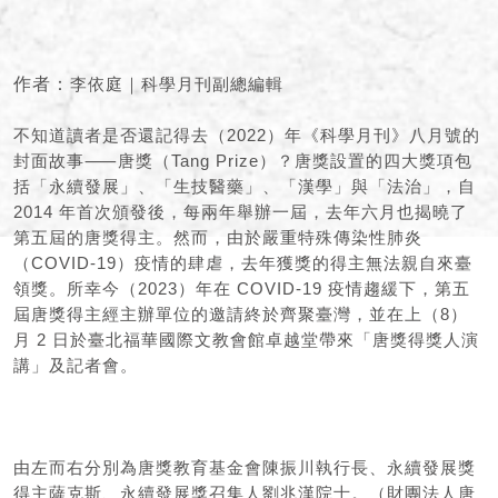
作者：
李依庭｜科學月刊副總編輯
不知道讀者是否還記得去（2022）年《科學月刊》八月號的
封面故事⸺唐獎（Tang Prize）？唐獎設置的四大獎項包
括「永續發展」、「生技醫藥」、「漢學」與「法治」，自
2014 年首次頒發後，每兩年舉辦一屆，去年六月也揭曉了
第五屆的唐獎得主。然而，由於嚴重特殊傳染性肺炎
（COVID-19）疫情的肆虐，去年獲獎的得主無法親自來臺
領獎。所幸今（2023）年在 COVID-19 疫情趨緩下，第五
屆唐獎得主經主辦單位的邀請終於齊聚臺灣，並在上（8）
月 2 日於臺北福華國際文教會館卓越堂帶來「唐獎得獎人演
講」及記者會。
由左而右分別為唐獎教育基金會陳振川執行長、永續發展獎
得主薩克斯、永續發展獎召集人劉兆漢院士。（財團法人唐