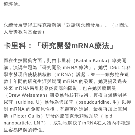
慎評估。
永續發展獎得主薩克斯演講「對話與永續發展」。（財團法
人唐獎教育基金會）
卡里科：「研究開發mRNA療法」
而在生技醫藥方面，則由卡里科（Katalin Karikó）率先開
講，演講主題為「研究開發 mRNA 療法」。她從 1961 年科
學家發現信使核糖核酸（mRNA）說起，並一一細數她在這
數十年間的研究生涯與期間 mRNA 的發展。她更提及過去
外來 mRNA易引起發炎反應的限制，也在她與魏斯曼
（Drew Weissman）研發修飾核苷技術，模擬自然機制將
尿苷（uridine, U）修飾為假尿苷（pseudouridine, Ψ）以抑
制 mRNA 的免疫原性後，有顯著的進展。最後再加上庫利
斯（Pieter Cullis）研發的脂質奈米顆粒系統（lipid
nanoparticle, LNP），成功地解決了mRNA在人體內不穩定
且容易降解的特性。