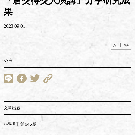
「唐獎得獎人演講」分享研究成
果
2023.09.01
|
A-
A+
分享
文章出處
科學月刊第645期