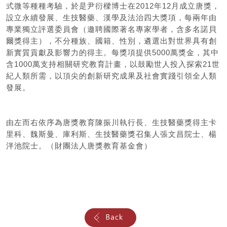
式微等種種考驗，於是尹衍樑博士在2012年12月成立唐獎，
設立永續發展、生技醫藥、漢學及法治四大獎項，每兩年由
專業獨立評選委員會（邀聘國際著名專家學者，含多名諾貝
爾獎得主），不分種族、國籍、性別，遴選出對世界具有創
新實質貢獻及影響力的得主。每獎項提供5000萬獎金，其中
含1000萬支持相關研究教育計畫，以鼓勵世人投入探索21世
紀人類所需，以頂尖的創新研究成果及社會實踐引領全人類
發展。
由左而右依序為唐獎教育陳振川執行長、生技醫藥獎得主卡
里科、魏斯曼、庫利斯、生技醫藥獎召集人張文昌院士、楊
泮池院士。（財團法人唐獎教育基金會）