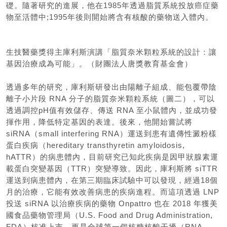
礎。隨著研究的進展，他在1985年透過脂質系統投放癌症藥
物至活體中;1995年後則開始將含有核酸的藥物送入體內。
生技醫藥獎得主庫利斯演講「脂質奈米顆粒系統的設計：讓
基因治療成為可能」。（財團法人唐獎教育基金會）
透過多年的研究，庫利斯研發出由陽離子組成、能包覆帶陰
離子小片段 RNA 分子的脂質奈米顆粒系統（圖二），可以
透過調控pH值有效儲存、傳送 RNA 至小鼠體內，並成功發
揮作用，降低特定基因的表達。後來，他開始嘗試將
siRNA（small interfering RNA）運送到患有遺傳性澱粉樣
蛋白疾病（hereditary transthyretin amyloidosis,
hATTR）的病患體內，目前研究已知此疾病是因甲狀腺素運
載蛋白突變基因（TTR）突變導致。因此，庫利斯將 siTTR
運送到病患體內，在第三期臨床試驗中可以發現，經過18個
月的治療，它能有效改善病患的疾病進程。而這項透過 LNP
投送 siRNA 以治療疾病的藥物 Onpattro 也在 2018 年獲美
國食品藥物管理局（U.S. Food and Drug Administration,
FDA）核准上市，更是全球第一個核糖核酸干擾（RNA