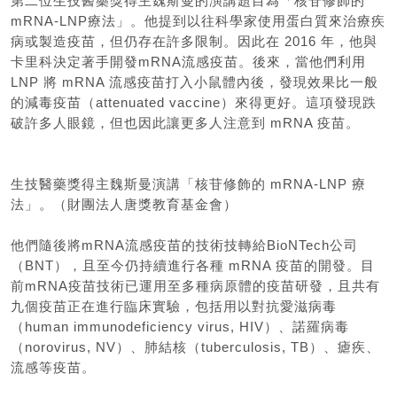
第二位生技醫藥獎得主魏斯曼的演講題目為「核苷修飾的
mRNA-LNP療法」。他提到以往科學家使用蛋白質來治療疾
病或製造疫苗，但仍存在許多限制。因此在 2016 年，他與
卡里科決定著手開發mRNA流感疫苗。後來，當他們利用
LNP 將 mRNA 流感疫苗打入小鼠體內後，發現效果比一般
的減毒疫苗（attenuated vaccine）來得更好。這項發現跌
破許多人眼鏡，但也因此讓更多人注意到 mRNA 疫苗。
生技醫藥獎得主魏斯曼演講「核苷修飾的 mRNA-LNP 療
法」。（財團法人唐獎教育基金會）
他們隨後將mRNA流感疫苗的技術技轉給BioNTech公司
（BNT），且至今仍持續進行各種 mRNA 疫苗的開發。目
前mRNA疫苗技術已運用至多種病原體的疫苗研發，且共有
九個疫苗正在進行臨床實驗，包括用以對抗愛滋病毒
（human immunodeficiency virus, HIV）、諾羅病毒
（norovirus, NV）、肺結核（tuberculosis, TB）、瘧疾、
流感等疫苗。