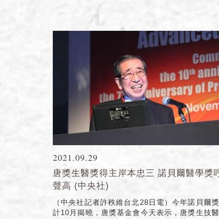
2021.09.29
唐獎生醫獎得主岸本忠三 諾貝爾醫學獎
聲高 (中央社)
（中央社記者許秩維台北28日電）今年諾貝爾
計10月揭曉，唐獎基金會今天表示，唐獎生技