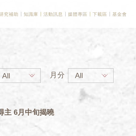
研究補助
知識庫
活動訊息
媒體專區
下載區
基金會
月分
得主 6月中旬揭曉