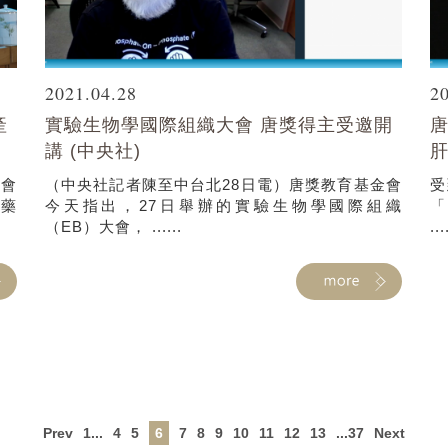
2021.04.28
2
產
實驗生物學國際組織大會 唐獎得主受邀開
唐
講 (中央社)
肝
金會
（中央社記者陳至中台北28日電）唐獎教育基金會
受
醫藥
今天指出，27日舉辦的實驗生物學國際組織
「
（EB）大會， ......
...
Prev
1...
4
5
6
7
8
9
10
11
12
13
...37
Next