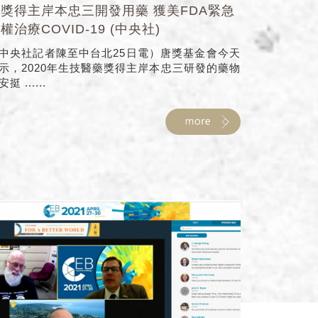
獎得主岸本忠三開發用藥 獲美FDA緊急
權治療COVID-19 (中央社)
中央社記者陳至中台北25日電）唐獎基金會今天
示，2020年生技醫藥獎得主岸本忠三研發的藥物
挺 ......