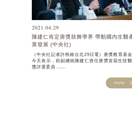
2021.04.29
陳建仁肯定唐獎鼓舞學界 帶動國內生醫
業發展 (中央社)
（中央社記者許秩維台北29日電）唐獎教育基
今天表示，前副總統陳建仁曾任唐獎首屆生技
獎評選委員 ......