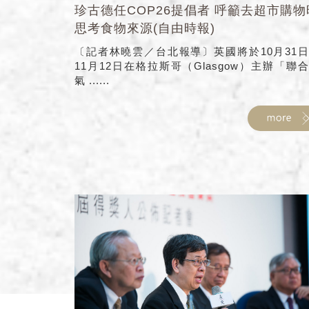
珍古德任COP26提倡者 呼籲去超市購物
思考食物來源(自由時報)
〔記者林曉雲／台北報導〕英國將於10月31
11月12日在格拉斯哥（Glasgow）主辦「聯
氣 ......