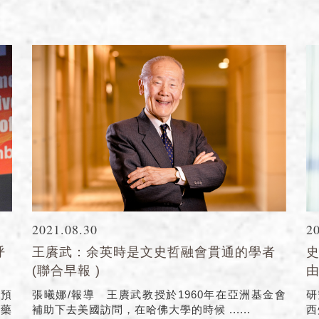
2021.08.30
2
呼
王賡武：余英時是文史哲融會貫通的學者
(聯合早報 )
由
獎預
張曦娜/報導 王賡武教授於1960年在亞洲基金會
研
醫藥
補助下去美國訪問，在哈佛大學的時候 ......
西