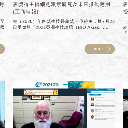
時
唐獎得主揭細胞激素研究及未來推動應用
唐
(工商時報)
授
日至
去（2020）年唐獎生技醫藥獎三位得主，於7月23
（
合國
日受邀於「2021亞洲生技論壇（BIO Asia& ......
表
「安