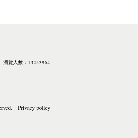
13253964
瀏覽人數：
served. Privacy policy