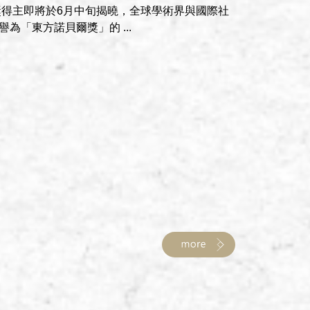
唐獎得主即將於6月中旬揭曉，全球學術界與國際社
為「東方諾貝爾獎」的 ...