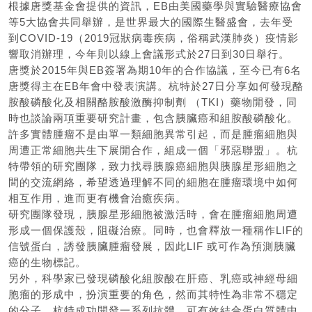
根據唐獎基金會提供的資訊，EB由美國藥學與實驗醫療協會
等5大協會共同舉辦，是世界最大的國際生醫盛會，去年受
到COVID-19（2019冠狀病毒疾病，俗稱武漢肺炎）疫情影
響取消辦理，今年則以線上會議形式於27日到30日舉行。
唐獎於2015年與EB簽署為期10年的合作協議，至今已有6名
唐獎得主在EB年會中發表演講。杭特於27日分享如何發現酪
胺酸磷酸化及相關酪胺酸激酶抑制劑 （TKI）藥物開發，同
時也談論兩項重要研究計畫，包含胰臟癌和組胺酸磷酸化。
許多實體腫瘤不是由單一類細胞異常引起，而是腫瘤細胞與
周遭正常細胞共生下展開合作，組成一個「邪惡聯盟」。杭
特帶領的研究團隊，致力找尋胰腺癌細胞與胰腺星形細胞之
間的交流網絡，希望透過理解不同的細胞在腫瘤環境中如何
相互作用，進而更有機會治癒疾病。
研究團隊發現，胰腺星形細胞被激活時，會在腫瘤細胞周遭
形成一個保護殼，阻礙治療。同時，也會釋放一種稱作LIF的
信號蛋白，誘發胰臟腫瘤發展，因此LIF 或可作為預測胰臟
癌的生物標記。
另外，科學家已發現磷酸化組胺酸在肝癌、乳癌或神經母細
胞瘤的形成中，扮演重要的角色，然而其特性為非常不穩定
的分子。杭特成功開發一系列抗體，可有效結合蛋白質體中