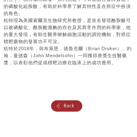
的磷酸化組胺酸，有助於科學界了解其特性及在癌症中扮演
的角色。
杭特現為美國索爾克生物研究所教授，是首名發現酪胺酸可
以被磷酸化、酪胺酸激酶的存在及其異常作用的科學家，他
的重大發現，有助生醫界瞭解細胞活動的調控機制，對癌症
標靶藥物的發展功不可沒。
杭特於2018年，與布萊恩．德魯克爾（Brian Druker）、約
翰．曼德森（John Mendelsohn）一同獲得唐獎生技醫藥
獎，以表彰他們促成標靶治療在臨床上的成功應用。