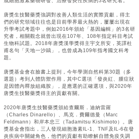
成細胞激素藥物研發、治療發炎性疾病的3名研究者。
唐獎生技醫藥獎強調對改善人類生活的實際貢獻，得主
們的研究領域往往也是目前學界最火熱的，屢屢出現在
升學考試考題中，例如2016年頒給「基因編輯」的3名研
究者，相關觀念就曾出現在107年、108年指定科目考試
生物科試題。2018年唐獎漢學獎得主宇文所安，英譯杜
甫名句「天地一沙鷗」，也曾成為109年指考國文科考
題。
唐獎基金會在臉書上提到，今年學測自然科第30題（多
選題）考到人體防禦作用，其中C選項「發炎紅、腫症狀
是因體內釋放組織胺」，是應選的正確選項，與2020年
唐獎生技醫藥獎得主的貢獻有關。
2020年唐獎生技醫藥獎頒給查爾斯．迪納雷羅
（Charles Dinarello）、馬克．費爾德曼（Marc
Feldmann）和岸本忠三（Tadamitsu Kishimoto）。唐
獎基金會指出，三人發現細胞激素IL-1、TNF及IL-6在發
炎疾病中關鍵角色，他們的貢獻有助瞭解自體免疫失調