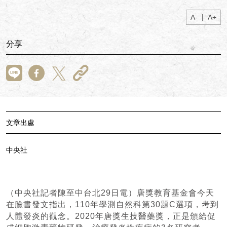
|
A-
A+
分享
文章出處
中央社
（中央社記者陳至中台北29日電）唐獎教育基金會今天
在臉書發文指出，110年學測自然科第30題C選項，考到
人體發炎的觀念。2020年唐獎生技醫藥獎，正是頒給促