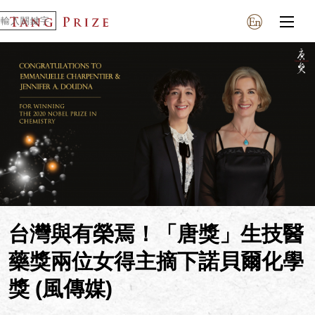
台灣與有榮焉！「唐獎」生技醫
藥獎兩位女得主摘下諾貝爾化學
獎 (風傳媒)