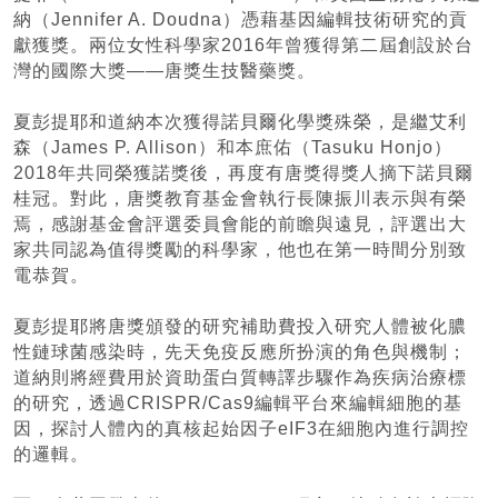
納（Jennifer A. Doudna）憑藉基因編輯技術研究的貢
獻獲獎。兩位女性科學家2016年曾獲得第二屆創設於台
灣的國際大獎——唐獎生技醫藥獎。
夏彭提耶和道納本次獲得諾貝爾化學獎殊榮，是繼艾利
森（James P. Allison）和本庶佑（Tasuku Honjo）
2018年共同榮獲諾獎後，再度有唐獎得獎人摘下諾貝爾
桂冠。對此，唐獎教育基金會執行長陳振川表示與有榮
焉，感謝基金會評選委員會能的前瞻與遠見，評選出大
家共同認為值得獎勵的科學家，他也在第一時間分別致
電恭賀。
夏彭提耶將唐獎頒發的研究補助費投入研究人體被化膿
性鏈球菌感染時，先天免疫反應所扮演的角色與機制；
道納則將經費用於資助蛋白質轉譯步驟作為疾病治療標
的研究，透過CRISPR/Cas9編輯平台來編輯細胞的基
因，探討人體內的真核起始因子eIF3在細胞內進行調控
的邏輯。