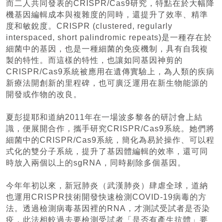
而二人共同發表的CRISPR/Cas9研究，特點在於大幅降
機基因編輯成本與複雜度的同時，還提升了效率、精準
度和敏銳度。CRISPR (clustered, regularly
interspaced, short palindromic repeats)是一種存在於
細菌中的基因，也是一種細菌的免疫機制，具有自我複
製的特性。而這樣的特性，也讓如同基因神剪的
CRISPR/Cas9系統被應用在遺傳實驗上，為人類的疾病
新療法開創新的里程碑，也可廣泛運用在新生物能源的
開發或作物的改良。
夏彭提耶和道納2011年在一場波多黎各的研討會上結
識，便展開合作，攜手研究CRISPR/Cas9系統。她們將
細菌中的CRISPR/Cas9系統，簡化為易於操作、可以程
式化的雙分子系統，提升了基因體編輯的效率，還可同
時放入兩個以上的sgRNA，同時剔除多個基因。
今年年初以來，新冠肺炎（武漢肺炎）肆虐全球，道納
也運用CRISPR技術開發快速檢測COVID-19病毒的方
法。透過檢測病毒基因裡的RNA，才測試受試者是否染
疫，此法相較過去要檢測受試者「是否有產生抗體」要