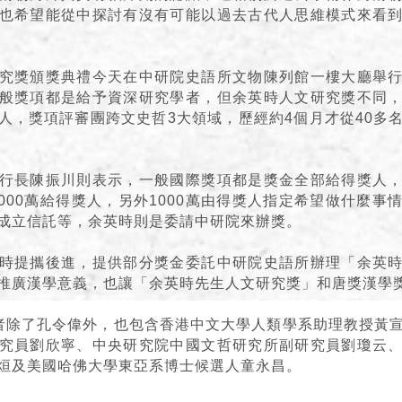
也希望能從中探討有沒有可能以過去古代人思維模式來看
究獎頒獎典禮今天在中研院史語所文物陳列館一樓大廳舉
般獎項都是給予資深研究學者，但余英時人文研究獎不同
人，獎項評審團跨文史哲3大領域，歷經約4個月才從40多
行長陳振川則表示，一般國際獎項都是獎金全部給得獎人
4000萬給得獎人，另外1000萬由得獎人指定希望做什麼
成立信託等，余英時則是委請中研院來辦獎。
時提攜後進，提供部分獎金委託中研院史語所辦理「余英
推廣漢學意義，也讓「余英時先生人文研究獎」和唐獎漢學
者除了孔令偉外，也包含香港中文大學人類學系助理教授黃
究員劉欣寧、中央研究院中國文哲研究所副研究員劉瓊云
烜及美國哈佛大學東亞系博士候選人童永昌。