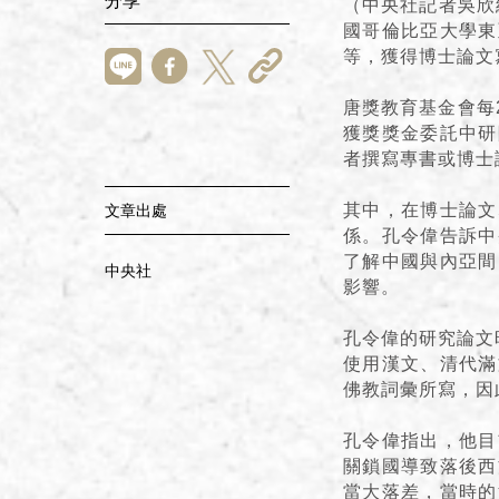
分享
（中央社記者吳欣
國哥倫比亞大學東
等，獲得博士論文
唐獎教育基金會每
獲獎獎金委託中研
者撰寫專書或博士
其中，在博士論文
文章出處
係。孔令偉告訴中
了解中國與內亞間
中央社
影響。
孔令偉的研究論文
使用漢文、清代滿
佛教詞彙所寫，因
孔令偉指出，他目
關鎖國導致落後西
當大落差，當時的