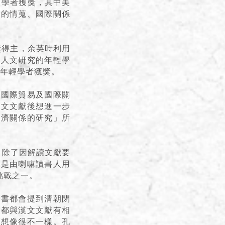
名學者獲獎，其中美
間的情蒐、國際關係
獎得主，余英時利用
助人文研究的年輕學
名年輕學者獲獎。
、國際貿易及國際關
藏文文獻後想進一步
經濟關係的研究」所
，除了因解讀文獻要
書是由喇嘛讀書人用
挑戰之一。
科書都會提到清朝閉
獻都與漢文文獻有相
朝想像很不一樣。孔