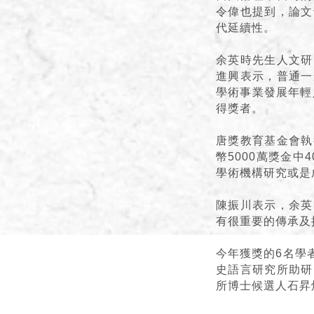
令偉也提到，論文
代延續性。
余英時先生人文研
進興表示，普通一
學術事業發展年輕
得獎者。
唐獎教育基金會執
幣5000萬獎金中
學術機構研究或是
陳振川表示，余英
有很重要的傳承及
今年獲獎的6名學
史語言研究所助研
所博士候選人石昇