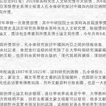
紜台北9日電）2019余英時先生人文研究獎今天頒獎，共6
亞系暨歷史系博士候選人孔令偉研究探討中國與內陸亞洲
寫作獎。
2年舉辦一次唐獎頒獎，其中中研院院士余英時為首屆漢學
院歷史及語言研究所舉辦余英時先生人文研究獎，盼能獎
論文，獎項包含專書寫作獎及博士論文寫作獎，今年共有6
寫作獎部分，孔令偉研究探討中國與內亞之間的情報收集
央社記者，會想進行這樣的研究除了在大學時期研究滿蒙
的互動，也受到余英時曾出版的「漢代貿易與擴張：漢胡
時程涵蓋1697年至1921年，談到研究的困難，孔令偉指出
文，蒙古文，藏文等歷史文書的語言隔閡外，也因部分文
此也必須要有佛教知識，另外文獻資料分散各國，也是一大
前的博士論文初步發現，過往學術界或者是中學、大學教
方而積弱不振，但若去看滿文蒙文檔案可以發現，很多文
清朝對外其實有很深刻的認識，這相較於過去學術界對清