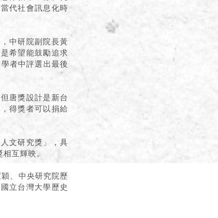
到當代社會訊息化時
行，中研院副院長黃
，是希望能鼓勵追求
名學者中評選出最後
，但唐獎設計是新台
事情，得獎者可以捐給
時人文研究獎」，具
獎相互輝映。
宣穎、中央研究院歷
、國立台灣大學歷史