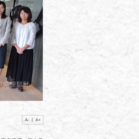
|
A-
A+