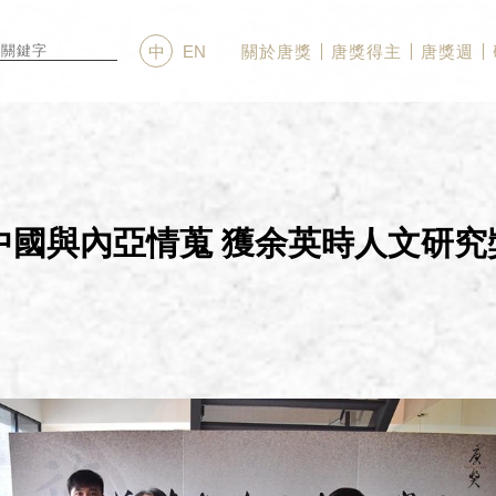
關於唐獎
唐獎得主
唐獎週
中
EN
國與內亞情蒐 獲余英時人文研究獎