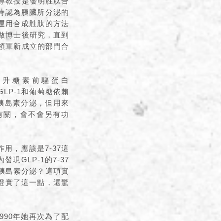
指導教授是發明胜肽合
。當時認為胰臟所分泌的
運用合成胜肽的方法
室做博士後研究，直到
，領軍新成立的部門合
出升糖素前驅蛋白
GLP-1和葡萄糖依賴
進胰島素分泌，但用來
乎有關，會不會另有功
用，應該是7-37這
GLP-1的7-37
進胰島素分泌？這項實
但證實了這一點，還驚
990年她再次為了配