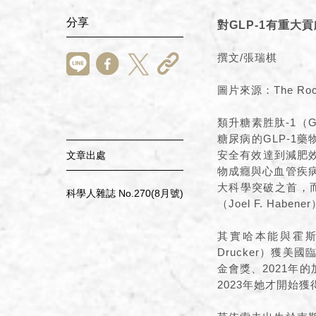
分享
對GLP-1有重
撰文/張瑞棋
圖片來源：The Rockef
類升糖素胜肽-1（
糖尿病的GLP-1
安全有效達到減肥效
文章出處
物成癮與心血管疾病
大科學突破之首，而
科學人雜誌 No.270(8月號)
（Joel F. Habe
其實哈本能與霍斯
Drucker）獲
金會獎、2021年
2023年她才開始