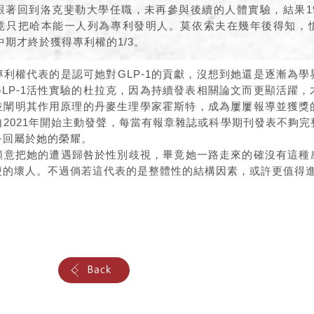
跟著回到洛克斐勒大學任職，未再參與後續的人體實驗，結果19
竟只把哈本能一人列為專利發明人。莫依索夫在幾年後得知，
中期才終於獲得專利權的1/3。
利權代表的是認可她對GLP-1的貢獻，沒想到她還是逐漸為
LP-1活性實驗的杜拉克，因為持續發表相關論文而更顯活躍
1並闡明其作用原理的丹麥生理學家霍斯特，成為屢屢報導並獲
2021年開始主動發聲，每當有報章雜誌或科學期刊發表不夠
爭回屬於她的榮耀。
願意把她的遭遇歸咎於性別歧視，畢竟她一路走來的確沒有這種
梗的壞人。不過倘若這代表的是整體性的結構因素，或許更值得