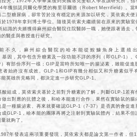
拉夫，1972年大學畢業後到美國洛克斐勒大學攻讀研究所，
4年獲頒諾貝爾化學獎的梅里菲爾德（Robert Merrifield）
第二型糖尿病，卻常苦於沒有穩定的來源加以研究，莫依索夫便
於1978年拿到博士學位。隨後莫依索夫繼續留在原來的實驗
究所結識的夫婿獲得麻州綜合醫院住院醫師一職，她便跟著過去
內的醫生與教授進行研究。
前不久，麻州綜合醫院的哈本能從鮟鱇魚身上選殖
cagon）基因，其中包含升糖素及一段功能不詳的序列（即GLP-1）。
P）有部份序列一樣；GIP是當時所知唯一的腸泌素，雖能促
者始終沒有成效。GLP-1和GIP有幾分相似又和升糖素似
能英雄所見略同，都決定進一步研究GLP-1。
胺基酸組成，莫依索夫基於之前對升糖素的了解，判斷GLP-1若有作
做出對應的抗體之後，和哈本能進行合作，果然在實驗鼠的腸內發現
是一種腸泌素。再來就要確認GLP-1（7-37）是否真的會促
成GLP-1，哈本能的團隊再將之注射到實驗鼠體內，結果不
劑量就夠了。
與1987年發表這兩項重要發現，莫依索夫都是論文第一作者，但1