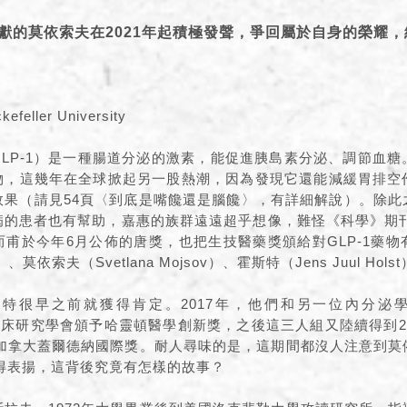
大貢獻的莫依索夫在2021年起積極發聲，爭回屬於自身的榮耀
eller University
GLP-1）是一種腸道分泌的激素，能促進胰島素分泌、調節血
藥物，這幾年在全球掀起另一股熱潮，因為發現它還能減緩胃排
果（請見54頁〈到底是嘴饞還是腦饞〉，有詳細解說）。除此之
的患者也有幫助，嘉惠的族群遠遠超乎想像，難怪《科學》期刊
甫於今年6月公佈的唐獎，也把生技醫藥獎頒給對GLP-1藥
ner）、莫依索夫（Svetlana Mojsov）、霍斯特（Jens Juul Hol
特很早之前就獲得肯定。2017年，他們和另一位內分泌學家杜
美國臨床研究學會頒予哈靈頓醫學創新獎，之後這三人組又陸續得到2
的加拿大蓋爾德納國際獎。耐人尋味的是，這期間都沒人注意到
獲得表揚，這背後究竟有怎樣的故事？