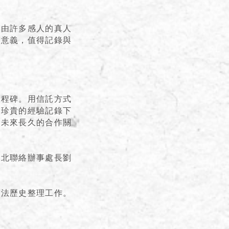
是由許多感人的真人
要意義，值得記錄與
里程碑。用信託方式
非珍貴的經驗記錄下
化未來長久的合作關
台北聯絡辦事處長劉
憲法歷史整理工作。