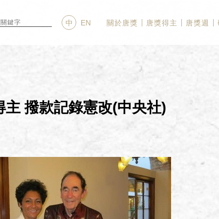
關於唐獎
唐獎得主
唐獎週
中
EN
主 撥款記錄憲改(中央社)