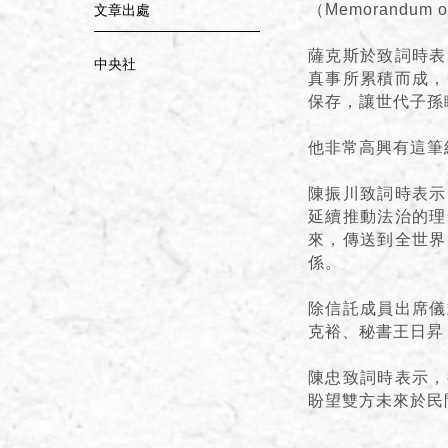
（Memorandum o
文章出處
薩克斯於致詞時表
中央社
真事所累積而成，
保存，讓世代子孫
他非常高興有這筆
陳振川致詞時表示
延續推動法治的理
來，傳送到全世界
係。
除信託成員出席儀
克裕、秘書王日昇
陳忠致詞時表示，
盼望雙方未來於民