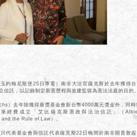
玉約翰尼斯堡25日專電）南非大法官薩克斯於去年獲得
立信託，以記錄制定新憲歷程與改建監獄為憲法法庭的目的
 Sachs）去年除獲得唐獎基金會新台幣4000萬元獎金外，同時
費成立「艾比薩克斯憲政與法治信託」（Albie Sachs
m and the Rule of Law）。
川代表基金會與信託代表薩克斯22日晚間於南非開普敦