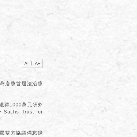
|
A-
A+
台灣唐獎首屆法治獎
。
獲得1000萬元研究
 Trust for
簽屬雙方協議備忘錄