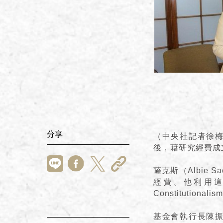
分享
（中央社記者徐梅
後，藉研究經費成
薩克斯（Albie
經費。他利用這筆經
Constitutionalis
基金會執行長陳振