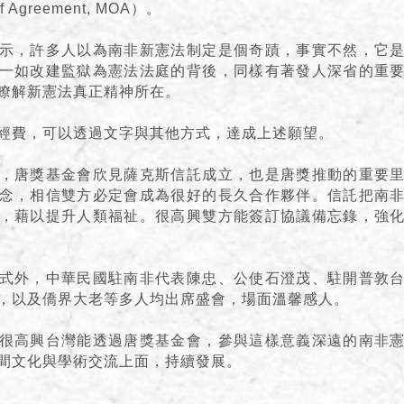
f Agreement, MOA）。
示，許多人以為南非新憲法制定是個奇蹟，事實不然，它
一如改建監獄為憲法法庭的背後，同樣有著發人深省的重
瞭解新憲法真正精神所在。
經費，可以透過文字與其他方式，達成上述願望。
，唐獎基金會欣見薩克斯信託成立，也是唐獎推動的重要
念，相信雙方必定會成為很好的長久合作夥伴。信託把南
，藉以提升人類福祉。很高興雙方能簽訂協議備忘錄，強
式外，中華民國駐南非代表陳忠、公使石澄茂、駐開普敦
，以及僑界大老等多人均出席盛會，場面溫馨感人。
很高興台灣能透過唐獎基金會，參與這樣意義深遠的南非
間文化與學術交流上面，持續發展。