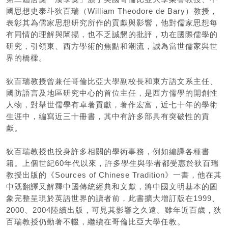
國思想史泰斗狄百瑞（William Theodore de Bary）教授，
表彰其為儒家思想研究所作的貢獻與影響，他對儒家思想每
有同情的理解與闡掦，也不乏誠懇的批評，功在國際儒學的
研究，引領東、西方學術的焦點和潮流，誠為當世儒家與世
界的橋樑。
狄百瑞教授曾兼任哥倫比亞大學副校長和東方語文系主任、
國防語言及地區研究中心的首位主任，是西方儒學的開創性
人物，對舉世儒學有卓著貢獻，著作宏富，近七十年的學術
生涯中，編寫近三十冊書，其中有許多部具有突破性的貢
獻。
狄百瑞教授也投身許多相關的學術事務，例如編譯各種書
籍。上個世紀60年代以來，許多學生與學者都受惠於狄百瑞
教授出版的《Sources of Chinese Tradition》一書，他在其
中既翻譯又解釋中國傳統經典和文獻，將中國文明基本的圖
象完整呈現於英語世界的讀者前，此書擴大增訂版在1999、
2000、2004陸續出版，可見其影響之久遠。雖年近百歲，狄
百瑞教授仍勤著不輟，繼續在哥倫比亞大學任教。