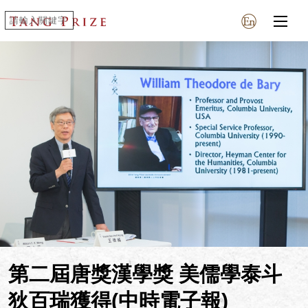
第二屆唐獎漢學獎 美儒學泰斗
狄百瑞獲得(中時電子報)