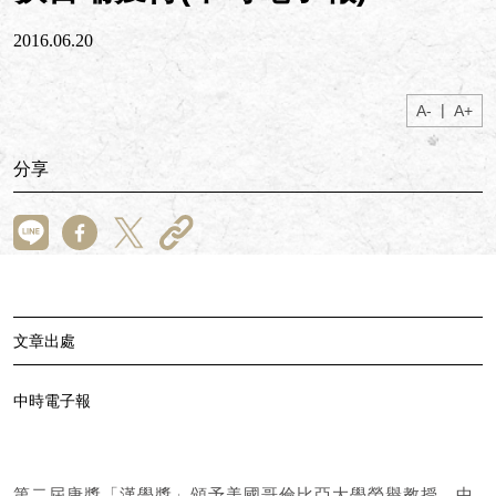
2016.06.20
|
A-
A+
分享
文章出處
中時電子報
第二屆唐獎「漢學獎」頒予美國哥倫比亞大學榮譽教授、中