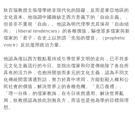
狄百瑞教授主張儒學絶非現代化的阻礙，反而是東亞地區的
文化資本。他強調中國雖缺乏西方意義下的「自由主義」，
但並非不重視「自由」。他認為明代理學尤其保存「自由傾
向」（liberal tendencies）的各種價值，驅使眾多儒家與新
儒家的「君子」在史上以所謂「先知的聲音」（prophetic
voice）反抗濫用政治力量。
他認為僅以西方觀點看待或引導世界文明的走向，已不符多
元文化主義流行的今日。並指出儒家和印度傳統除了各自所
具有的活力外，也抱持開放而多元的文化主義，認為不同文
化傳統間需溝通對話，努力於異中求同，方能彰顯人權和公
民社會的價值，解決世界上的各種危機。「克己復禮」、
「理一分殊」的儒家教誨，在今日依然適用。解決世界亂
局，狄教授認為捨此別無良方，而這也是他為學的目標與理
想。