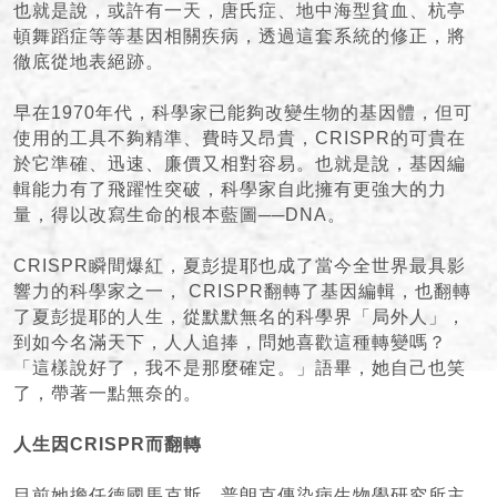
也就是說，或許有一天，唐氏症、地中海型貧血、杭亭
頓舞蹈症等等基因相關疾病，透過這套系統的修正，將
徹底從地表絕跡。
早在1970年代，科學家已能夠改變生物的基因體，但可
使用的工具不夠精準、費時又昂貴，CRISPR的可貴在
於它準確、迅速、廉價又相對容易。也就是說，基因編
輯能力有了飛躍性突破，科學家自此擁有更強大的力
量，得以改寫生命的根本藍圖──DNA。
CRISPR瞬間爆紅，夏彭提耶也成了當今全世界最具影
響力的科學家之一， CRISPR翻轉了基因編輯，也翻轉
了夏彭提耶的人生，從默默無名的科學界「局外人」，
到如今名滿天下，人人追捧，問她喜歡這種轉變嗎？
「這樣說好了，我不是那麼確定。」語畢，她自己也笑
了，帶著一點無奈的。
人生因CRISPR而翻轉
目前她擔任德國馬克斯．普朗克傳染病生物學研究所主