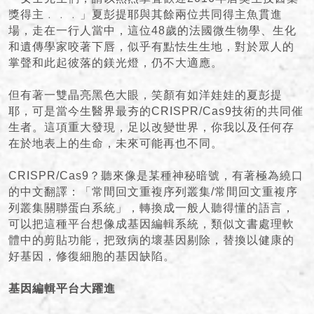
獎得主﹒﹒﹒」夏彭提耶與其餘兩位共同得主魚貫進
場，走在一行人當中，這位48歲的法國微生物學、生化
和遺傳學家咬著下唇，似乎有點怯生生地，對於眾人的
掌聲和此起彼落的鎂光燈，仍不大適應。
但有著一雙晶亮黑色大眼，笑顏有如洋娃娃的夏彭提
耶，可是當今生醫界最夯的CRISPR/Cas9技術的共同催
生者。這項重大發現，足以改變世界，你我以及任何存
在於地表上的生命，未來可能再也不同。
CRISPR/Cas9？聽來像是某種神秘暗號，有著極為繞口
的中文翻譯：「常間回文重複序列叢集/常間回文重複序
列叢集關聯蛋白系統」，轉換成一般人聽得懂的語言，
可以把這種平台想像成基因編輯系統，類似文書處理軟
體中的剪貼功能，把致病的壞基因剔除，替換以健康的
好基因，修復細胞的基因缺陷。
基因編輯平台大躍進