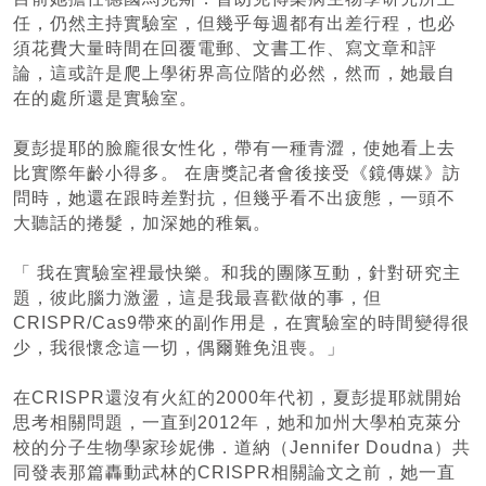
任，仍然主持實驗室，但幾乎每週都有出差行程，也必
須花費大量時間在回覆電郵、文書工作、寫文章和評
論，這或許是爬上學術界高位階的必然，然而，她最自
在的處所還是實驗室。
夏彭提耶的臉龐很女性化，帶有一種青澀，使她看上去
比實際年齡小得多。 在唐獎記者會後接受《鏡傳媒》訪
問時，她還在跟時差對抗，但幾乎看不出疲態，一頭不
大聽話的捲髮，加深她的稚氣。
「 我在實驗室裡最快樂。和我的團隊互動，針對研究主
題，彼此腦力激盪，這是我最喜歡做的事，但
CRISPR/Cas9帶來的副作用是，在實驗室的時間變得很
少，我很懷念這一切，偶爾難免沮喪。」
在CRISPR還沒有火紅的2000年代初，夏彭提耶就開始
思考相關問題，一直到2012年，她和加州大學柏克萊分
校的分子生物學家珍妮佛．道納（Jennifer Doudna）共
同發表那篇轟動武林的CRISPR相關論文之前，她一直