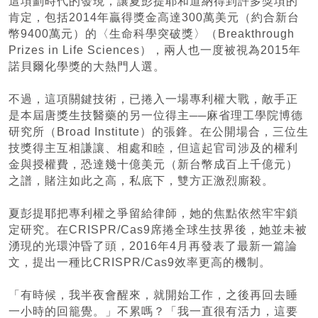
這項劃時代的發現，讓夏彭提耶和道納得到許多獎項的
肯定，包括2014年贏得獎金高達300萬美元（約合新台
幣9400萬元）的〈生命科學突破獎〉（Breakthrough
Prizes in Life Sciences），兩人也一度被視為2015年
諾貝爾化學獎的大熱門人選。
不過，這項關鍵技術，已捲入一場專利權大戰，敵手正
是本屆唐獎生技醫藥的另一位得主──麻省理工學院博德
研究所（Broad Institute）的張鋒。在公開場合，三位生
技獎得主互相謙讓、相處和睦，但這起官司涉及的權利
金與授權費，恐達幾十億美元（新台幣成百上千億元）
之譜，賭注如此之高，私底下，雙方正激烈廝殺。
夏彭提耶把專利權之爭留給律師，她的焦點依然牢牢鎖
定研究。在CRISPR/Cas9席捲全球生技界後，她並未被
湧現的光環沖昏了頭，2016年4月再發表了最新一篇論
文，提出一種比CRISPR/Cas9效率更高的機制。
「有時候，我半夜會醒來，就開始工作，之後再回去睡
一小時的回籠覺。」不累嗎？「我一直很有活力，這要