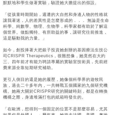
默默地和學生做著實驗，驗證她大膽提出的假設。
「從孩童時期開始，週遭的大自然和身邊人物的性格就
讓我著迷，人的差異性是怎麼形成的．．． 無論是生命
科學、純數學、物理、生物學，科學家都有助於了解這
個世界。做點獨特、有所助益的事，讓研究往前推進，
這是驅動我的力量。」
如今，創投捧著大把銀子投資她創辦的基因療法生技公
司CRISPR Therapeutics，很難想像，她竟然在大約
三、四年前才有能力聘請專屬的實驗室技術員，先前經
費來源全靠短期研究補助。
更引人側目的還是她的履歷，她像個科學界的遊牧民
族，過去二十多年內，一共轉戰五個國家的九個研究機
構。她兩大關於CRISPR研究的關鍵時刻，都是在轉換
機構之際，身邊堆滿打包的紙箱時發生的。
「在歐洲，想得到一個固定的位置不是那麼容易，尤其
如果你是外國人。」歷年來，她遊走法國、美國、奧地