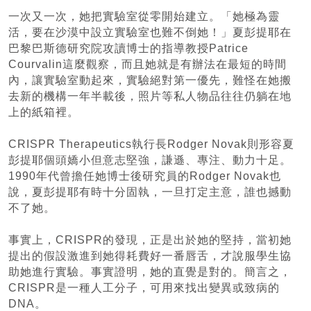
一次又一次，她把實驗室從零開始建立。「她極為靈
活，要在沙漠中設立實驗室也難不倒她！」夏彭提耶在
巴黎巴斯德研究院攻讀博士的指導教授Patrice
Courvalin這麼觀察，而且她就是有辦法在最短的時間
內，讓實驗室動起來，實驗絕對第一優先，難怪在她搬
去新的機構一年半載後，照片等私人物品往往仍躺在地
上的紙箱裡。
CRISPR Therapeutics執行長Rodger Novak則形容夏
彭提耶個頭嬌小但意志堅強，謙遜、專注、動力十足。
1990年代曾擔任她博士後研究員的Rodger Novak也
說，夏彭提耶有時十分固執，一旦打定主意，誰也撼動
不了她。
事實上，CRISPR的發現，正是出於她的堅持，當初她
提出的假設激進到她得耗費好一番唇舌，才說服學生協
助她進行實驗。事實證明，她的直覺是對的。簡言之，
CRISPR是一種人工分子，可用來找出變異或致病的
DNA。