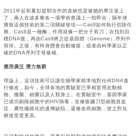
2011年起和夏彭提耶合作的道納也是被她的專注迷上
了，兩人在波多黎各一場學術會議上一拍即合，隔年便
獲致這個技術的第二項關鍵發現──Cas9如何執行切除任
務。Cas9是一種酶，作用就像一把分子剪刀，在找到目
標DNA後，再由Cas9將之從基因體（Genome）序列中
剪掉。之後，有時身體會自動修復，或者由科學家以正
確的DNA序列字母修補。
應用廣泛 潛力無窮
理論上，這項技術可以讓生物學家精準地對任何DNA進
行修改，如今，全球各地的實驗室已爭相套用在動植
物、黴菌、細菌以及人類身上。在實驗室中，基因學家
已成功剔除細胞中的HIV病毒，並修復鐮刀型細胞貧血
症、囊性纖維化的遺傳缺陷，還修改癌細胞，使之對化
療接受度更高。