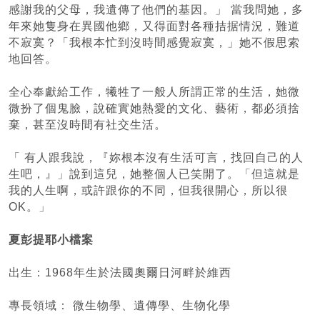
感謝我的父母，我遺傳了他們的基因。」 當我問她，多
年來她隻身在異國他鄉，又得面對各種拮据情況，難道
不寂寞？「我根本忙到沒時間感覺寂寞，」她不假思索
地回答。
全心奉獻給工作，犧牲了一般人所謂正常的生活，她微
微扮了個鬼臉，說確實她熱愛的文化、藝術，都必須捨
棄，甚至沒時間有社交生活。
「 有人跟我說，『妳根本沒有生活可言，找回自己的人
生吧，』」說到這兒，她整個人已笑開了。「但這就是
我的人生啊，或許跟你的不同，但我很開心，所以很
OK。」
夏彭提耶小檔案
出生：1968年生於法國奧爾日河畔於維西
專長領域： 微生物學、遺傳學、生物化學