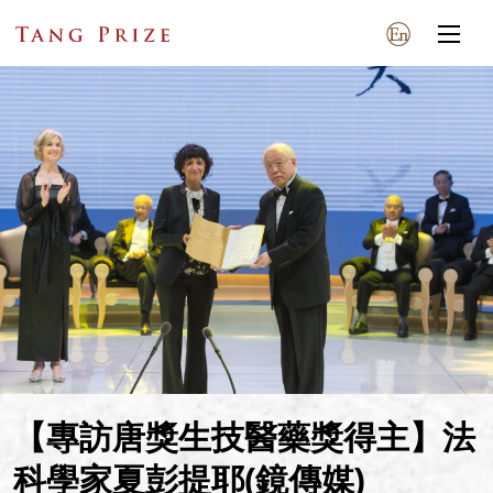
【專訪唐獎生技醫藥獎得主】法
科學家夏彭提耶(鏡傳媒)