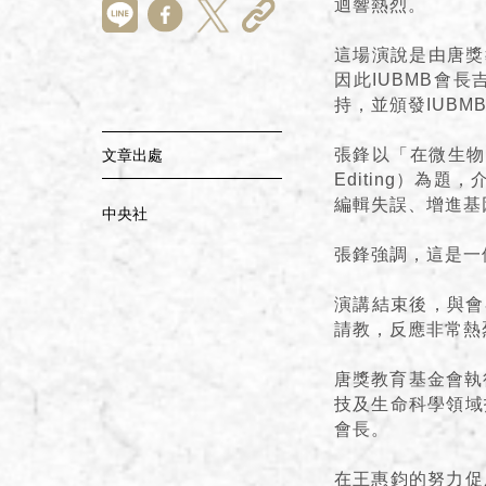
迴響熱烈。
這場演說是由唐獎
因此IUBMB會長吉
持，並頒發IUB
張鋒以「在微生物免疫機
文章出處
Editing）
編輯失誤、增進基
中央社
張鋒強調，這是一
演講結束後，與會
請教，反應非常熱
唐獎教育基金會執
技及生命科學領域
會長。
在王惠鈞的努力促