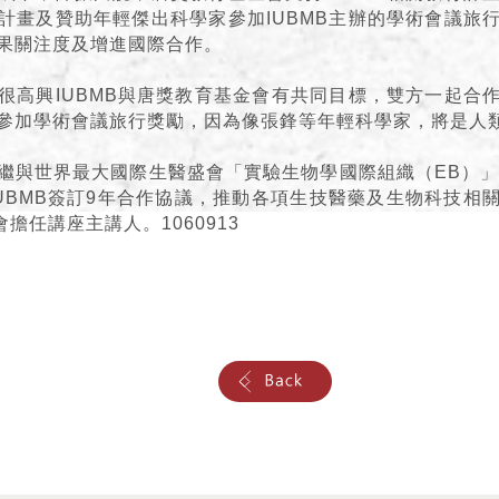
計畫及贊助年輕傑出科學家參加IUBMB主辦的學術會議旅
果關注度及增進國際合作。
很高興IUBMB與唐獎教育基金會有共同目標，雙方一起合
參加學術會議旅行獎勵，因為像張鋒等年輕科學家，將是人
繼與世界最大國際生醫盛會「實驗生物學國際組織（EB）」
與IUBMB簽訂9年合作協議，推動各項生技醫藥及生物科技相
會擔任講座主講人。1060913