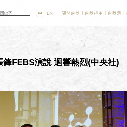
關於唐獎
唐獎得主
唐獎週
中
EN
鋒FEBS演說 迴響熱烈(中央社)