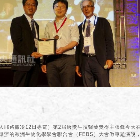
人耶路撒冷12日專電）第2屆唐獎生技醫藥獎得主張鋒今天
舉辦的歐洲生物化學學會聯合會（FEBS）大會做專題演說