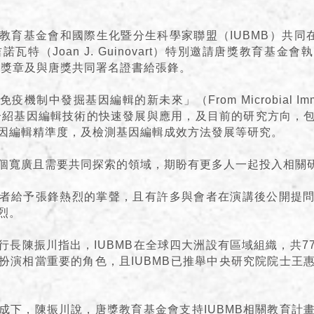
教育基金會和國際生化暨分生科學家聯盟（IUBMB）共同在
諾瓦特（Joan J. Guinovart）特別邀請唐獎教育基金
MB獎章及與唐獎共同署名證書給張鋒。
制中發掘基因編輯的新未來」（From Microbial Immuni
為題，介紹基因編輯技術的快速發展與應用，及目前的研究方向，
因編輯精準度，及檢測基因編輯成效方法發展等研究。
個寬廣且需要共同探索的領域，期盼有更多人一起投入相關
者給予張鋒熱烈的掌聲，且有許多與會者在演講後公開提
烈。
行長陳振川指出，IUBMB在全球四大洲設有區域組織，共7
扮演相當重要的角色，且IUBMB已推舉中央研究院院士王
成下，陳振川說，唐獎教育基金會支持IUBMB相關教育計