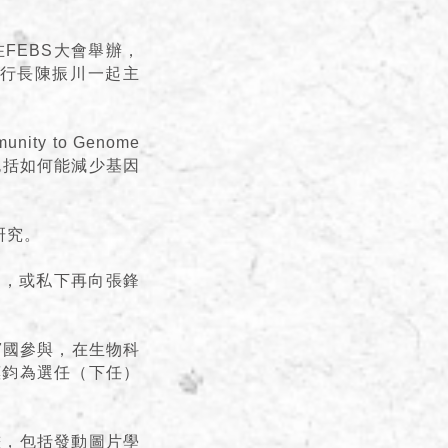
FEBS大會舉辦，
會執行長陳振川一起主
ty to Genome
包括如何能減少基因
研究。
問，或私下再向張鋒
7國參與，在生物科
惠鈞為選任（下任）
畫，包括發動圖片學