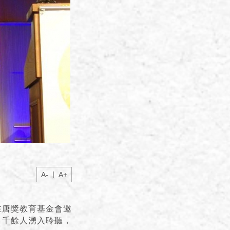
|
A-
A+
在唐獎教育基金會邀
，千餘人湧入聆聽，