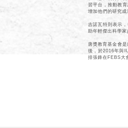
習平台，推動教育
增加他們的研究成
吉諾瓦特則表示，
助年輕傑出科學家
唐獎教育基金會是
後，於2016年
排張鋒在FEBS大