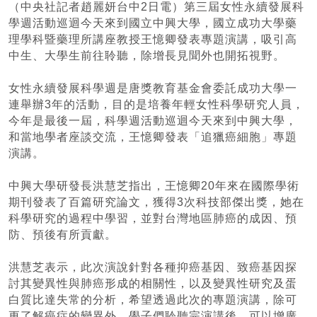
（中央社記者趙麗妍台中2日電）第三屆女性永續發展科
學週活動巡迴今天來到國立中興大學，國立成功大學藥
理學科暨藥理所講座教授王憶卿發表專題演講，吸引高
中生、大學生前往聆聽，除增長見聞外也開拓視野。
女性永續發展科學週是唐獎教育基金會委託成功大學一
連舉辦3年的活動，目的是培養年輕女性科學研究人員，
今年是最後一屆，科學週活動巡迴今天來到中興大學，
和當地學者座談交流，王憶卿發表「追獵癌細胞」專題
演講。
中興大學研發長洪慧芝指出，王憶卿20年來在國際學術
期刊發表了百篇研究論文，獲得3次科技部傑出獎，她在
科學研究的過程中學習，並對台灣地區肺癌的成因、預
防、預後有所貢獻。
洪慧芝表示，此次演說針對各種抑癌基因、致癌基因探
討其變異性與肺癌形成的相關性，以及變異性研究及蛋
白質比達失常的分析，希望透過此次的專題演講，除可
更了解癌症的變異外，學子們聆聽完演講後，可以增廣