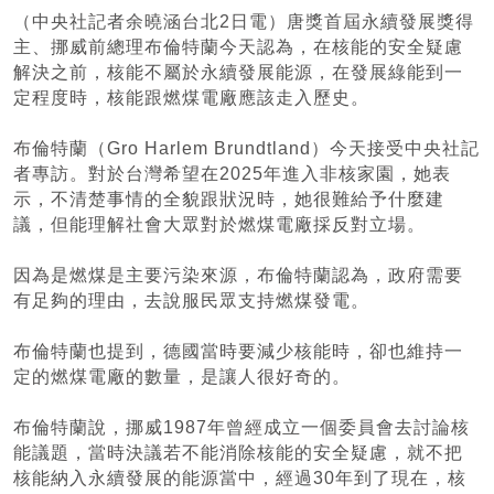
（中央社記者余曉涵台北2日電）唐獎首屆永續發展獎得
主、挪威前總理布倫特蘭今天認為，在核能的安全疑慮
解決之前，核能不屬於永續發展能源，在發展綠能到一
定程度時，核能跟燃煤電廠應該走入歷史。
布倫特蘭（Gro Harlem Brundtland）今天接受中央社記
者專訪。對於台灣希望在2025年進入非核家園，她表
示，不清楚事情的全貌跟狀況時，她很難給予什麼建
議，但能理解社會大眾對於燃煤電廠採反對立場。
因為是燃煤是主要污染來源，布倫特蘭認為，政府需要
有足夠的理由，去說服民眾支持燃煤發電。
布倫特蘭也提到，德國當時要減少核能時，卻也維持一
定的燃煤電廠的數量，是讓人很好奇的。
布倫特蘭說，挪威1987年曾經成立一個委員會去討論核
能議題，當時決議若不能消除核能的安全疑慮，就不把
核能納入永續發展的能源當中，經過30年到了現在，核