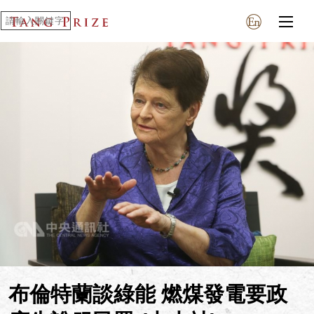
布倫特蘭談綠能 燃煤發電要政