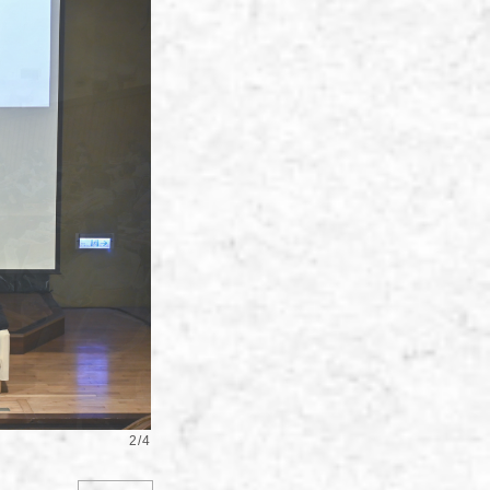
2
/
4