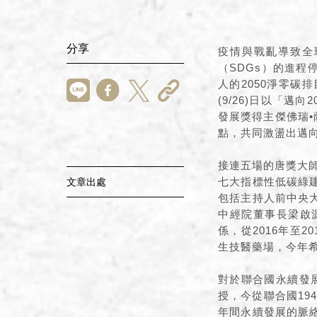
分享
疫情與戰亂導致全
（SDGs）的進
人的2050淨零
(9/26)日以「邁
發展獎得主傑佛瑞•薩
點，共同激盪出邁向
接連五場的唐獎大師
七大指標性低碳綠
文章出處
包括主持人前中央
中經院董事長梁啟
係，從2016年至
生技醫藥場，今年希
對於聯合國永續發展
授，今從聯合國194
年間永續發展的脈