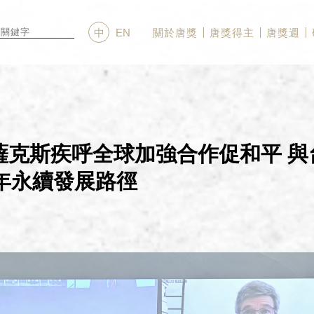
關於唐獎
唐獎得主
唐獎週
中
EN
薩克斯疾呼全球加強合作促和平 與
0年永續發展路徑