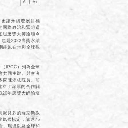
|
A-
A+
，更讓永續發展目標
的國際政治和緊迫逼
五屆唐獎大師論壇今
，也是2022唐獎永續
談，期能以在地與全球觀
（IPCC）列為全球
會共同主辦。與會者
學院陳添枝院長、前
建立了深厚的合作關
020年唐獎大師論壇
柱貢獻良多的薩克斯教
黎氣候協定，講述75
會、環境以及全球和