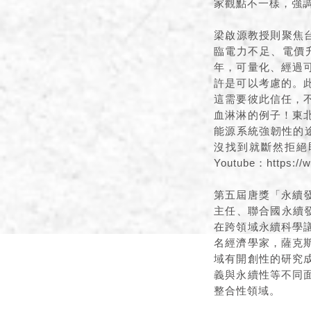
家觀點不一樣，強
梁啟源教授則聚焦台
臨電力不足、電價
年，可量化、經過
許是可以考慮的。
這需要彼此信任，
血淋淋的例子！東
能源系統強韌性的
沒找到就斷然拒絕
Youtube：https://
第五屆唐獎「永續
主任、聯合國永續發展
在跨領域永續科學
名經濟學家，薩克
域有開創性的研究
義與永續性等不同
整合性領域。