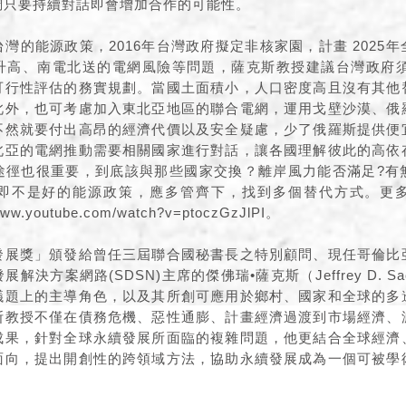
調只要持續對話即會增加合作的可能性。
灣的能源政策，2016年台灣政府擬定非核家園，計畫 2025
升高、南電北送的電網風險等問題，薩克斯教授建議台灣政府須有
可行性評估的務實規劃。當國土面積小，人口密度高且沒有其他
此外，也可考慮加入東北亞地區的聯合電網，運用戈壁沙漠、俄
不然就要付出高昂的經濟代價以及安全疑慮，少了俄羅斯提供便
北亞的電網推動需要相關國家進行對話，讓各國理解彼此的高依
途徑也很重要，到底該與那些國家交換？離岸風力能否滿足?有
即不是好的能源政策，應多管齊下，找到多個替代方式。更
www.youtube.com/watch?v=ptoczGzJlPI。
發展獎」頒發給曾任三屆聯合國秘書長之特別顧問、現任哥倫比
解決方案網路(SDSN)主席的傑佛瑞•薩克斯（Jeffrey D. S
議題上的主導角色，以及其所創可應用於鄉村、國家和全球的多
斯教授不僅在債務危機、惡性通膨、計畫經濟過渡到市場經濟、
成果，針對全球永續發展所面臨的複雜問題，他更結合全球經濟
面向，提出開創性的跨領域方法，協助永續發展成為一個可被學