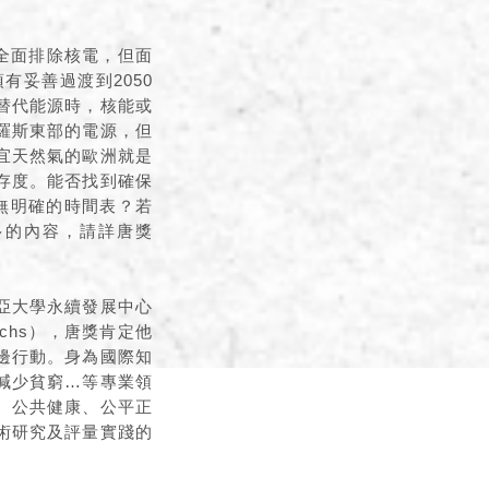
年全面排除核電，但面
妥善過渡到2050
替代能源時，核能或
羅斯東部的電源，但
宜天然氣的歐洲就是
存度。能否找到確保
無明確的時間表？若
多的內容，請詳唐獎
亞大學永續發展中心
achs），唐獎肯定他
邊行動。身為國際知
減少貧窮…等專業領
、公共健康、公平正
術研究及評量實踐的