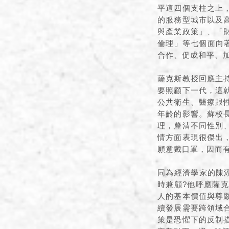
平這四個支柱之上
的服務型城市以及
與產業政策」、「
倫理」等七個面向
合作、促成和平、
薩克斯教授回應主
要照顧下一代，這
公共衛生、醫療跟
年齡的影響。蘇校
理，釐清不同性別
情方面表現很傑出
願意戴口罩，因而有
同為經濟學家的陳
時兼顧?他呼應薩
人的基本價值與尊
續發展需要跨領域
策是恐懼下的反制