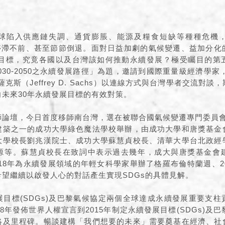
球陷入供應鏈失調、通貨膨脹、能源及糧食短缺等種種危機
程停滯不前、甚至節節倒退。面對日益加劇的氣候變遷、益加分化
碳排目標，究竟各國以及台灣該如何推動永續發展？極受矚目的第
向2030-2050之永續發展路徑」為題，邀請到國際重量級經濟學家
克斯（Jeffrey D. Sachs）以連線方式與台灣學者交流對
未來30年永續發展目標的有效對策。
論壇，今日首度移師南台灣，選在被聯合國氣候變遷專門委員會
建築之一的成功大學綠色魔法學校舉辦，由成功大學和唐獎基金
大學校長劉兆漢院士、成功大學蘇慧貞校長、清華大學台北政經
源等。蘇慧貞校長在致詞中表示過去幾年，成大與唐獎基金會
2018年為永續發展領域的年輕女科學家舉辦了格羅布倫特蘭週、2
望繼續以啟發人心的對話產生實現SDGs的具體見解。
目標(SDGs)及巴黎氣候協定兩個全球達成永續發展重要支
8年發佈世界人權宣言到2015年制定永續發展目標(SDGs)及巴
絡及里程碑。暢談建構「我們想要的未來」需要奠基在經濟、社