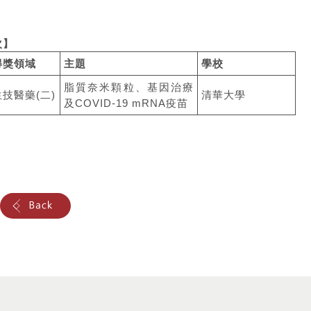
次】
得獎領域
主題
學校
脂質奈米顆粒、基因治療
生技醫藥(二)
清華大學
及COVID-19 mRNA疫苗