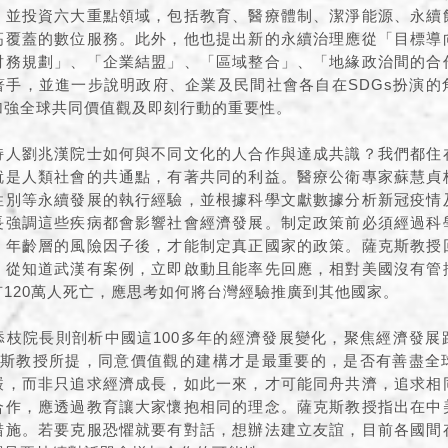
，並投資六大重點領域，包括教育、醫療體制、潔淨能源、永續
高覆蓋的數位服務。此外，他也提出新的永續治理應從「目標導
財務規劃」、「企業結盟」、「區域整合」、「地緣政治間的合
著手，並進一步說明政府、企業及民間社會各自在SDGs扮演的
加強全球共同價值觀及即刻行動的重要性。
持人劉兆漢院士如何與不同文化的人合作與達成共識？我們都住
就是人類社會的共通點，有著共同的利益。醫療公衛專家蘇慧貞
性別等永續發展的執行經驗，並根據科學文獻數據分析新冠疫情
長強調這些疾病都會影響社會經濟發展。制定政策前必須經過科
、年齡層的風險因子後，才能制定真正國家的政策。薩克斯教授
，從知道武漢有案例，立即啟動且能率先回應，相對美國沒有管
120萬人死亡，應思考如何將台灣經驗推廣到其他國家。
添枝院長則剖析中國這100多年的經濟發展變化，聚焦經濟發展
克斯教授所提，同意價值觀的建構才是最重要的，是否有善盡全
嚴，而非只追求經濟成長，如此一來，才可能同舟共濟，追求相
合作，應透過教育讓大家懷抱相同的理念。薩克斯教授指出在中
措施。若要克服恐懼就要有對話，想辦法建立友誼，目前各國間