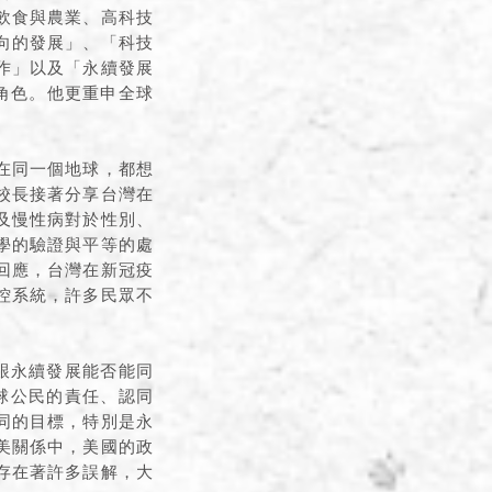
飲食與農業、高科技
向的發展」、「科技
作」以及「永續發展
角色。他更重申全球
在同一個地球，都想
校長接著分享台灣在
及慢性病對於性別、
學的驗證與平等的處
回應，台灣在新冠疫
控系統，許多民眾不
跟永續發展能否能同
球公民的責任、認同
同的目標，特別是永
美關係中，美國的政
存在著許多誤解，大