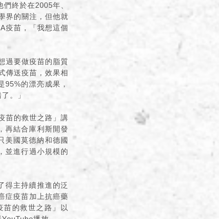
們終於在2005年、
科學界的關注，但他就
NA疫苗，「我想這個
未想過要做疫苗的脂質
方式傳送疫苗，效果相
是95%的漂亮成果，
錯了。」
A疫苗的救世之路」講
法，再結合庫利斯開發
不只美國莫德納和德國
發，並進行過小規模的
除了得主持續推進的泛
A癌症疫苗加上抗癌藥
疫苗的救世之路」以
YouTube
播放。