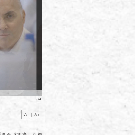
2
/
4
|
A-
A+
也重創全球經濟。回顧