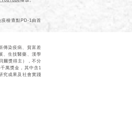
免疫檢查點PD-1由首
新傳染疫病、貧富差
發展、生技醫藥、漢學
貝爾獎得主），不分
千萬獎金，其中含1
研究成果及社會實踐