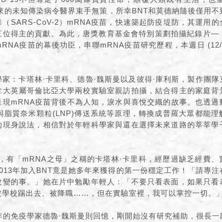
襲來的未知傳染病令醫界束手無策，所幸BNT和莫德納隨後僅用
（SARS-CoV-2）mRNA疫苗，快速築起防疫堤防，其運用
三位得主的貢獻。為此，唐獎教育基金會特別策劃拍攝紀錄片—「
NA疫苗的幕後功臣，串聯mRNA疫苗研究歷程，本週日 (12/2
。
家：卡塔林·卡里科、德魯·魏斯曼以及彼得·庫利斯，製作團
拿大英屬哥倫比亞大學兩校實驗室親訪拍攝，結合得主的家庭背
呈現mRNA疫苗背後不為人知，淚水與喜悅交織的故事。也透過
與脂質奈米顆粒(LNP)傳送系統等原理，轉換成普羅大眾都能
的現身說法，相信對於年輕科學家與還在選擇未來道路的莘莘學
。
多年，有「mRNA之母」之稱的卡塔林·卡里科，經歷過缺乏經費
013年加入BNT竟是她多年來獲得的第一份穩定工作！「請專
改變的事。」她在片中勉勵年輕人：「不要只看表面，如果只看
被學校踢出去、被降職……，但在實驗室裡，我可以掌控一切。
年的免疫學家德魯·魏斯曼則回憶，剛開始沒有研究補助，很長