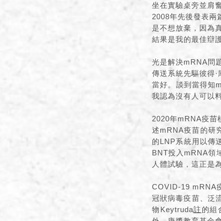
坐在實驗桌旁並肩奮
2008年先後發表
是不想放棄，因為真
結果是我的最佳辯
光是解決mRNA問
傳送系統先驅彼得·
當好。談到當得知m
我認為沒有人可以
2020年mRNA
述mRNA疫苗的研
的LNP系統用以傳
BNT投入mRNA
人體試驗，這正是
COVID-19 
冠狀病毒疫苗、泛流
物Keytruda
註
的組
外，唐獎教育基金