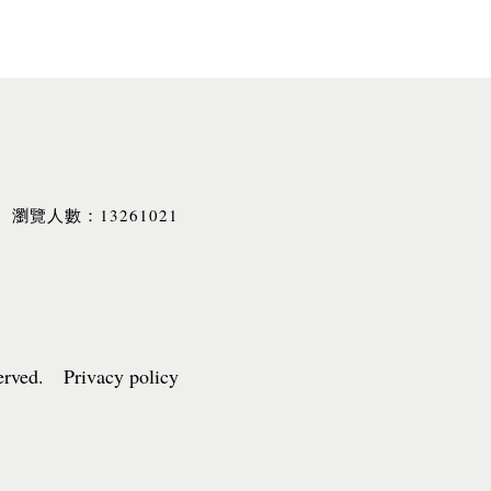
13261021
瀏覽人數：
served. Privacy policy