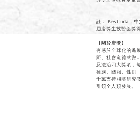
註： Keytrud
屆唐獎生技醫藥獎得
【
關於唐獎
】
有感於全球化的進
距、社會道德式微.
及法治四大獎項，
種族、國籍、性別
千萬支持相關研究
引領全人類發展。