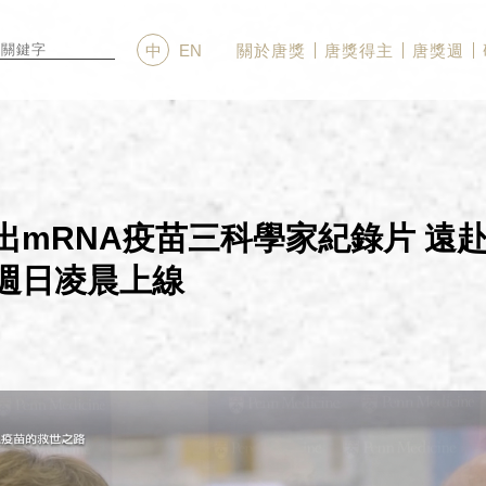
關於唐獎
唐獎得主
唐獎週
中
EN
出mRNA疫苗三科學家紀錄片 遠
 週日凌晨上線