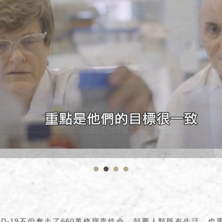
ID-19不但奪走了660萬條寶貴性命，顛覆人類既有生活，