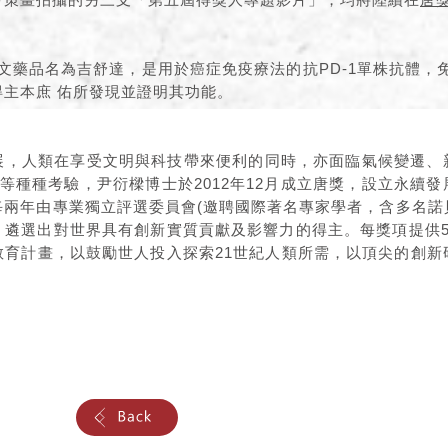
a：中文藥品名為吉舒達，是用於癌症免疫療法的抗PD-1單株抗體，
主本庶 佑所發現並證明其功能。
展，人類在享受文明與科技帶來便利的同時，亦面臨氣候變遷、
.等種種考驗，尹衍樑博士於2012年12月成立唐獎，設立永續
每兩年由專業獨立評選委員會(邀聘國際著名專家學者，含多名諾
，遴選出對世界具有創新實質貢獻及影響力的得主。每獎項提供5
教育計畫，以鼓勵世人投入探索21世紀人類所需，以頂尖的創新