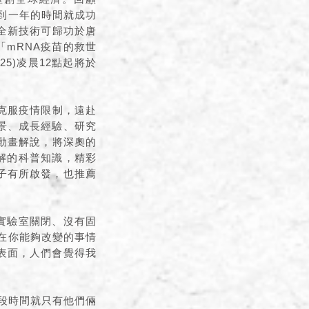
不到一年的時間就成功
的全新技術可歸功於唐
mRNA疫苗的救世
5)凌晨12點起將於
隊克服疫情限制，遠赴
景、成長經驗、研究
動畫解說，將深奧的
理解的科普知識，精彩
子有所啟發，也推薦
、實驗室關閉、沒有固
注在你能夠改變的事情
表面，人們會覺得我
」
一段時間就只有他們倆