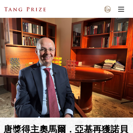
唐獎得主奧馬爾．亞基再獲諾貝