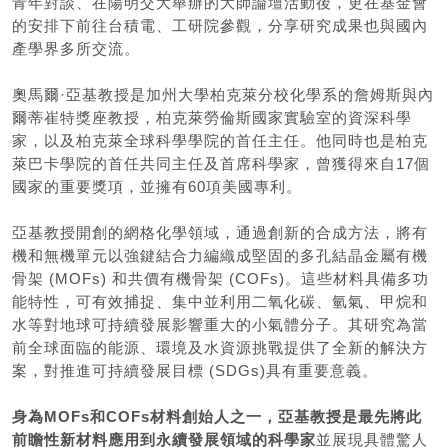
青年對談、在陽明交大舉辦的大師論壇活動後，更在基金會
的安排下前往台積電、工研院參觀，分享研究成果也與國內
產學界多所交流。
奧馬爾·亞基教授是加州大學柏克萊分校化學系的詹姆斯與內
爾蒂崔特獎座教授，柏克萊勞倫斯國家實驗室的資深科學
家，以及柏克萊全球科學學院的首任主任。他同時也是柏克
萊巴卡學院的首任共同主任及首席科學家，曾獲得來自17個
國家的重要獎項，並擁有60項美國專利。
亞基教授開創的網格化學領域，通過創新的合成方法，將有
機和無機單元以強鍵結合力編織成堅固的多孔結晶金屬有機
骨架 (MOFs) 和共價有機骨架 (COFs)。這些材料具備多功
能特性，可有效捕捉、集中並利用二氧化碳、氫氣、甲烷和
水等對地球可持續發展影響重大的小氣體分子。其研究為當
前全球面臨的能源、環境及水資源挑戰提供了全新的解決方
案，對推進可持續發展目標 (SDGs)具有重要意義。
身為
MOFs
和
COFs
材料創始人之一，亞基教授是最先將此
前瞻性新材料應用到永續發展領域的科學家
並展現具體驚人