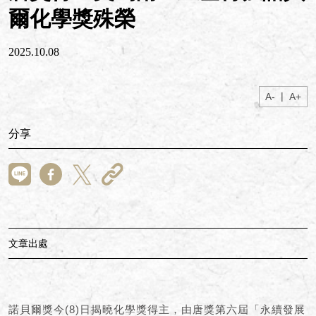
爾化學獎殊榮
2025.10.08
|
A-
A+
分享
文章出處
諾貝爾獎今(8)日揭曉化學獎得主，由唐獎第六屆「永續發展