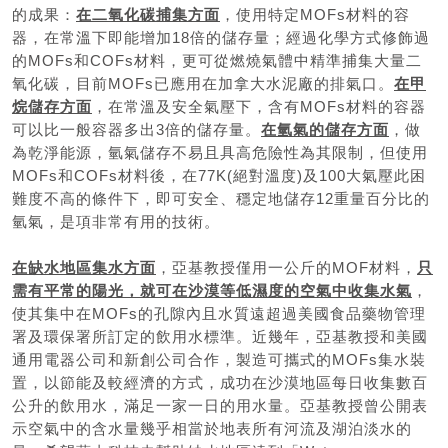
的成果：
在二氧化碳捕集方面
，使用特定MOFs材料的容
器，在常溫下即能增加18倍的儲存量；經過化學方式修飾過
的MOFs和COFs材料，更可從燃燒氣體中精準捕集大量二
氧化碳，目前MOFs已應用在加拿大水泥廠的排氣口。
在甲
烷儲存方面
，在常溫及安全氣壓下，含有MOFs材料的容器
可以比一般容器多出3倍的儲存量。
在氫氣的儲存方面
，做
為乾淨能源，氫氣儲存不易且具高危險性為其限制，但使用
MOFs和COFs材料後，在77K(絕對溫度)及100大氣壓此困
難度不高的條件下，即可安全、穩定地儲存12重量百分比的
氫氣，是項非常有用的技術。
在缺水地區集水方面
，亞基教授僅用一公斤的MOF材料，
只
需有平常的陽光，就可在沙漠等低濕度的空氣中收集水氣
，
使其集中在MOFs的孔隙內且水質遠超過美國食品藥物管理
署及環保署所訂定的飲用水標準。近幾年，亞基教授和美國
通用電器公司和新創公司合作，製造可攜式的MOFs集水裝
置，以節能及較經濟的方式，成功在沙漠地區每日收集數百
公升的飲用水，滿足一家一日的用水量。亞基教授曾公開表
示空氣中的含水量幾乎相當於地表所有河流及湖泊淡水的