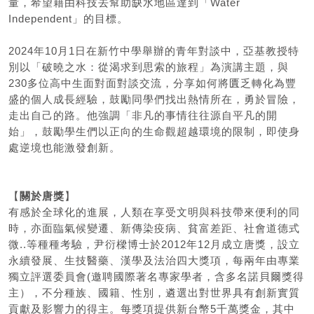
量，希望藉由科技去幫助缺水地區達到「Water
Independent」的目標。
2024年10月1日在新竹中學舉辦的青年對談中，亞基教授特
別以「破曉之水：從渴求到思索的旅程」為演講主題，與
230多位高中生面對面對談交流，分享如何將匱乏轉化為豐
盛的個人成長經驗，鼓勵同學們找出熱情所在，勇於冒險，
走出自己的路。他強調「非凡的事情往往源自平凡的開
始」，鼓勵學生們以正向的生命觀超越環境的限制，即使身
處逆境也能激發創新。
【
關於唐獎
】
有感於全球化的進展，人類在享受文明與科技帶來便利的同
時，亦面臨氣候變遷、新傳染疫病、貧富差距、社會道德式
微..等種種考驗，尹衍樑博士於2012年12月成立唐獎，設立
永續發展、生技醫藥、漢學及法治四大獎項，每兩年由專業
獨立評選委員會(邀聘國際著名專家學者，含多名諾貝爾獎得
主），不分種族、國籍、性別，遴選出對世界具有創新實質
貢獻及影響力的得主。每獎項提供新台幣5千萬獎金，其中