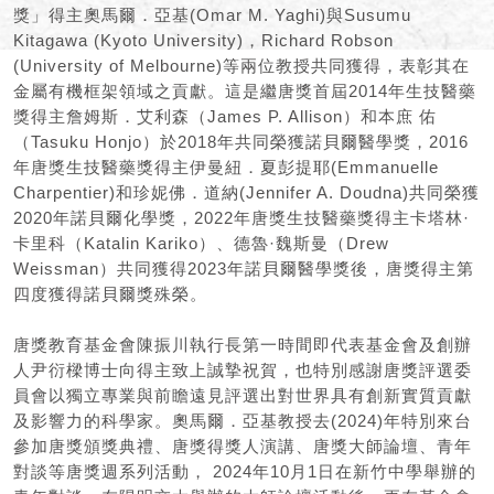
獎」得主奧馬爾．亞基(Omar M. Yaghi)與Susumu
Kitagawa (Kyoto University)，​Richard Robson
(University of Melbourne)等兩位教授共同獲得，表彰其在
金屬有機框架領域之貢獻。這是繼唐獎首屆2014年生技醫藥
獎得主詹姆斯．艾利森（James P. Allison）和本庶 佑
（Tasuku Honjo）於2018年共同榮獲諾貝爾醫學獎，2016
年唐獎生技醫藥獎得主伊曼紐．夏彭提耶(Emmanuelle
Charpentier)和珍妮佛．道納(Jennifer A. Doudna)共同榮獲
2020年諾貝爾化學獎，2022年唐獎生技醫藥獎得主卡塔林·
卡里科（Katalin Kariko）、德魯·魏斯曼（Drew
Weissman）共同獲得2023年諾貝爾醫學獎後，唐獎得主第
四度獲得諾貝爾獎殊榮。
唐獎教育基金會陳振川執行長第一時間即代表基金會及創辦
人尹衍樑博士向得主致上誠摯祝賀，也特別感謝唐獎評選委
員會以獨立專業與前瞻遠見評選出對世界具有創新實質貢獻
及影響力的科學家。奧馬爾．亞基教授去(2024)年特別來台
參加唐獎頒獎典禮、唐獎得獎人演講、唐獎大師論壇、青年
對談等唐獎週系列活動， 2024年10月1日在新竹中學舉辦的