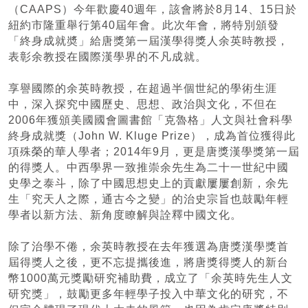
（CAAPS）今年歡慶40週年，該會將於8月14、15日於
紐約市隆重舉行第40屆年會。此次年會，將特別頒發
「終身成就奬」給唐獎第一屆漢學得獎人余英時教授，
表彰余教授在國際漢學界的不凡成就。
享譽國際的余英時教授，在超過半個世紀的學術生涯
中，深入探究中國歷史、思想、政治與文化，不但在
2006年獲頒美國國會圖書館「克魯格」人文與社會科學
終身成就獎（John W. Kluge Prize），成為首位獲得此
項殊榮的華人學者；2014年9月，更是唐獎漢學獎第一屆
的得獎人。中西學界一致推崇余先生為二十一世紀中國
史學之泰斗，除了中國思想史上的貢獻屢屢創新，余先
生「究天人之際，通古今之變」的治史宗旨也鼓勵年輕
學者以新方法、新角度瞭解與詮釋中國文化。
除了治學不倦，余英時教授在去年獲選為唐獎漢學獎首
屆得獎人之後，更不忘提攜後進，將唐獎得獎人的新台
幣1000萬元獎勵研究補助費，成立了「余英時先生人文
研究獎」，鼓勵更多年輕學子投入中華文化的研究，不