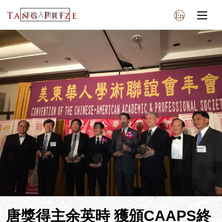
唐獎得主余英時 獲頒CAAPS終