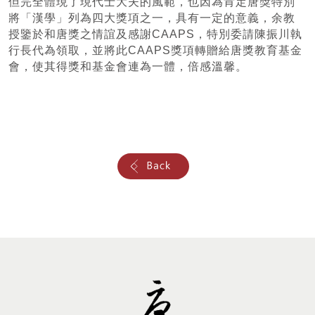
但完全體現了現代士大夫的風範，也因為肯定唐獎特別
將「漢學」列為四大獎項之一，具有一定的意義，余教
授鑒於和唐獎之情誼及感謝CAAPS，特別委請陳振川執
行長代為領取，並將此CAAPS獎項轉贈給唐獎教育基金
會，使其得獎和基金會連為一體，倍感溫馨。