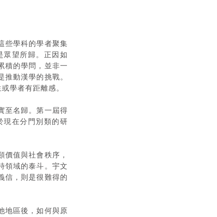
這些學科的學者聚集
是眾望所歸。正因如
累積的學問，並非一
是推動漢學的挑戰。
生或學者有距離感。
實至名歸。第一屆得
於現在分門別類的研
類價值與社會秩序，
詩領域的泰斗。宇文
義信，則是很難得的
。
他地區後，如何與原