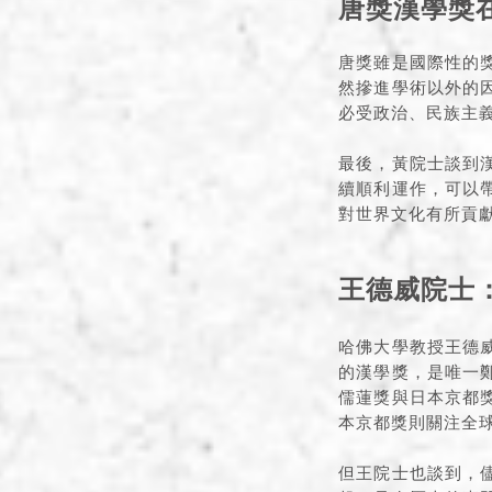
唐獎漢學獎
唐獎雖是國際性的
然摻進學術以外的
必受政治、民族主
最後，黃院士談到
續順利運作，可以
對世界文化有所貢
王德威院士
哈佛大學教授王德
的漢學獎，是唯一
儒蓮獎與日本京都
本京都獎則關注全
但王院士也談到，