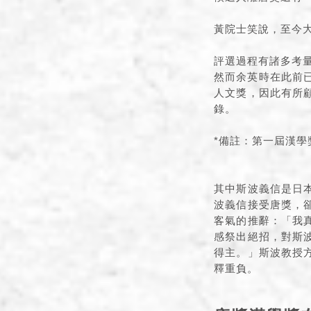
黃院士笑說，至今
評選過程有諸多考
然而余英時在此前已得
人文獎，因此有所
錄。
*備註：第一屆漢學
其中斯波義信是日
波義信接受唐獎，
客氣的推辭：「我
感祭出絕招，對斯
得主。」斯波教授
釋重負。