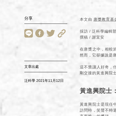
分享
本文由
唐獎教育基
採訪 / 泛科學編輯
撰稿 / 謝宜安
在唐獎之中，相較
然而，它卻據說是
文章出處
這不禁讓人好奇，
剛交接的黃進興院
泛科學 2021年11月12日
黃進興院士
黃進興院士是現任
訪問時，笑聲不時