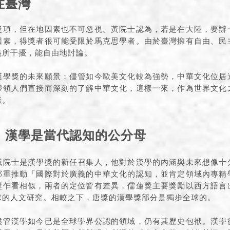
在臺灣
獎項，但在地因素也不可忽視。黃院士認為，若是在大陸，要辦
因素，得獎者很可能受限於馬克思學者。由於臺灣擁有自由、民
義所干擾，能自由地討論。
漢學獎的未來願景：儘管如今歐美文化較為強勢，中華文化位居
帶領人們直接而深刻的了解中華文化，這樣一來，作為世界文化
獻。
：漢學是當代認知的公分母
威院士是漢學獎的新任召集人，他對於漢學的內涵與未來想像十
鄭重推動「國際對於廣義的中華文化的認知，並肯定領域內專精
獎乍看相似，兩者的定位皆有差異，儒蓮獎主要獎勵以西方語言
球的人文研究。相較之下，唐獎的漢學獎部分是獨步全球的。
儘管漢學如今已是全球學界公認的領域，仍有其歷史包袱。漢學