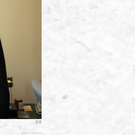
2
/
2