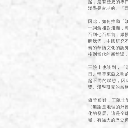
起，是有歷史的專
漢學是古老的、「
因此，如何推動「
一詞彙相對淺顯，
百到七百年前，緩
醒我們，中國研究
義的華語文化的認
接到當代的新體認
王院士也談到，「
日、韓等東亞文明
起不同的聯想，因
獎、漢學研究的當
儘管艱難，王院士
（無論是地理的外
化的發展。這是全
域，有強大的歷史