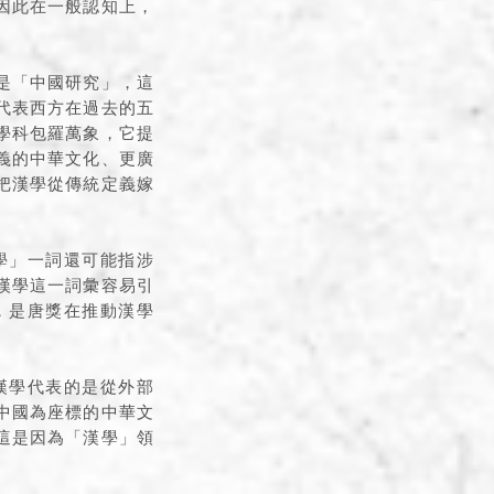
因此在一般認知上，
是「中國研究」，這
代表西方在過去的五
學科包羅萬象，它提
義的中華文化、更廣
把漢學從傳統定義嫁
學」一詞還可能指涉
漢學這一詞彙容易引
，是唐獎在推動漢學
漢學代表的是從外部
中國為座標的中華文
這是因為「漢學」領