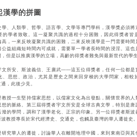
起漢學的拼圖
史學、人類學、哲學、語言學、文學等專門學科，漢學獎必須將
要的學者致敬。這一凝聚共識的過程十分困難，因此得獎者皆
偏高，一來反映凝聚共識的困難，二來反映漢學是一門需要時間
個公益組織短時間內可成就，需要單一學者長時間的浸淫。這也
間，但是以推廣漢學的立場，高齡的得獎者難免與最新世代的學
宇文所安、斯波義信、王賡武——這五位得獎者，任何一位都是
化、思想、政治，尤其是歷史之間來回穿梭的大學問家，相較
貫通，此後少見。
理教授一生堅持儒家思想，以儒家文化為出發點，關懷世界的人
思想的脈絡。第三屆得獎者宇文所安是全球古典文學，特別是唐
活潑的學問，調和了漢學老化、正宗的印象。另一位得獎者斯波
斯波教授專長於宋代經濟史、交通史，也觸及臺灣的華人遷徙史
授研究華人的遷徙，討論華人在離開地理中國，來到東南亞與其