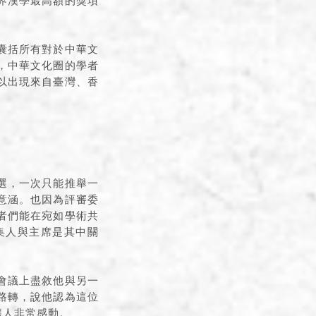
界漢學最高額的獎項
囊括所有對於中華文
，中華文化圈的學者
以出現來自臺灣、香
選，一次只能推舉一
意涵。也因為評審委
者們能在宛如學術共
集人與主席是其中關
會議上盡敘他與另一
路轉，說他認為這位
讓人非常感動。