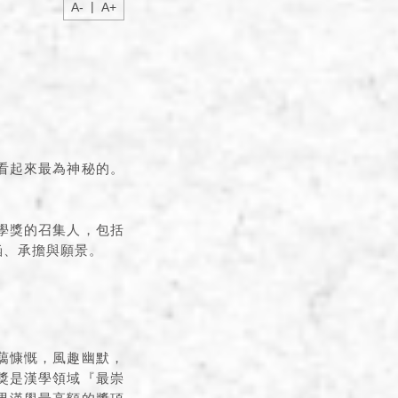
|
A-
A+
看起來最為神秘的。
學獎的召集人，包括
涵、承擔與願景。
藹慷慨，風趣幽默，
獎是漢學領域『最崇