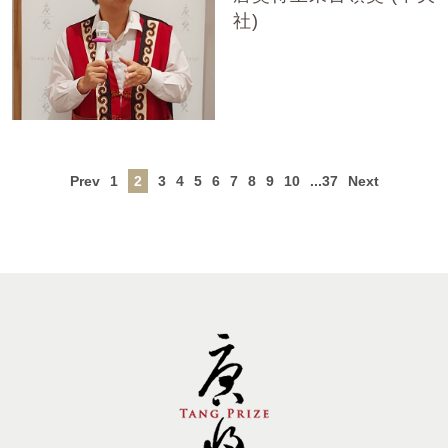
社)
Prev
1
2
3
4
5
6
7
8
9
10
...37
Next