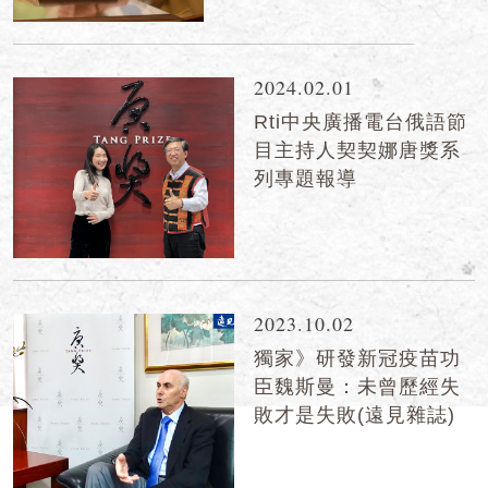
2024.02.01
Rti中央廣播電台俄語節
目主持人契契娜唐獎系
列專題報導
2023.10.02
獨家》研發新冠疫苗功
臣魏斯曼：未曾歷經失
敗才是失敗(遠見雜誌)