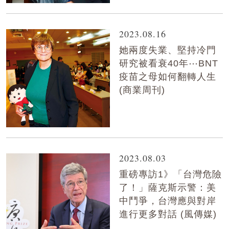
2023.08.16
她兩度失業、堅持冷門
研究被看衰40年⋯BNT
疫苗之母如何翻轉人生
(商業周刊)
2023.08.03
重磅專訪1》「台灣危險
了！」薩克斯示警：美
中鬥爭，台灣應與對岸
進行更多對話 (風傳媒)