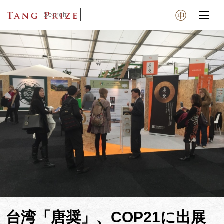
台湾「唐奨」、COP21に出展