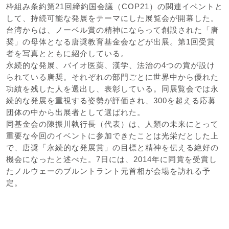
枠組み条約第21回締約国会議（COP21）の関連イベントと
して、持続可能な発展をテーマにした展覧会が開幕した。
台湾からは、ノーベル賞の精神にならって創設された「唐
奨」の母体となる唐奨教育基金会などが出展。第1回受賞
者を写真とともに紹介している。
永続的な発展、バイオ医薬、漢学、法治の4つの賞が設け
られている唐奨。それぞれの部門ごとに世界中から優れた
功績を残した人を選出し、表彰している。同展覧会では永
続的な発展を重視する姿勢が評価され、300を超える応募
団体の中から出展者として選ばれた。
同基金会の陳振川執行長（代表）は、人類の未来にとって
重要な今回のイベントに参加できたことは光栄だとした上
で、唐奨「永続的な発展賞」の目標と精神を伝える絶好の
機会になったと述べた。7日には、2014年に同賞を受賞し
たノルウェーのブルントラント元首相が会場を訪れる予
定。