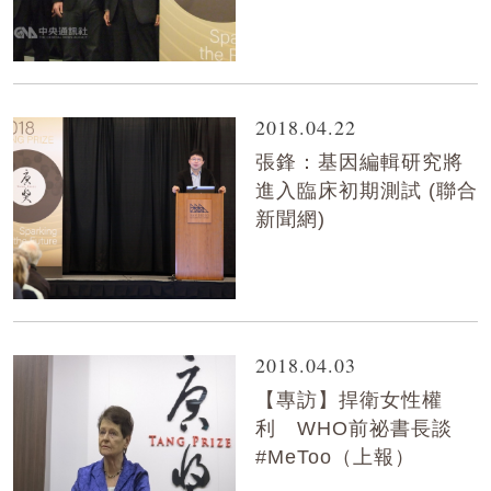
2018.04.22
張鋒：基因編輯研究將
進入臨床初期測試 (聯合
新聞網)
2018.04.03
【專訪】捍衛女性權
利 WHO前祕書長談
#MeToo（上報）